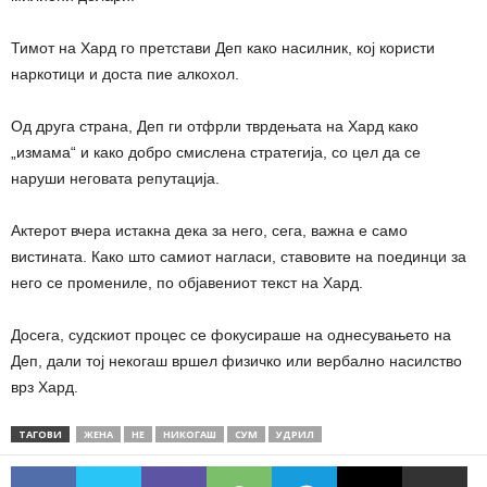
Тимот на Хард го претстави Деп како насилник, кој користи
наркотици и доста пие алкохол.
Од друга страна, Деп ги отфрли тврдењата на Хард како
„измама“ и како добро смислена стратегија, со цел да се
наруши неговата репутација.
Актерот вчера истакна дека за него, сега, важна е само
вистината. Како што самиот нагласи, ставовите на поединци за
него се промениле, по објавениот текст на Хард.
Досега, судскиот процес се фокусираше на однесувањето на
Деп, дали тој некогаш вршел физичко или вербално насилство
врз Хард.
ТАГОВИ
ЖЕНА
НЕ
НИКОГАШ
СУМ
УДРИЛ