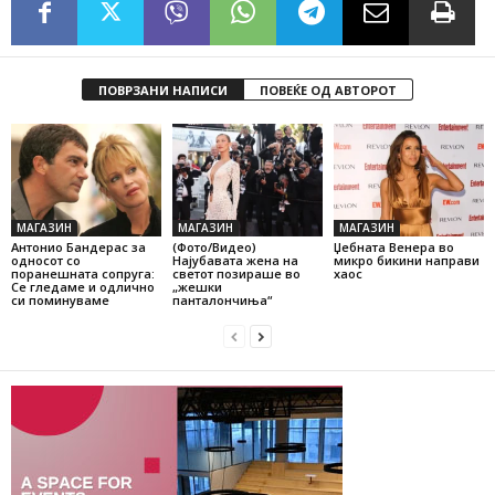
ПОВРЗАНИ НАПИСИ
ПОВЕЌЕ ОД АВТОРОТ
МАГАЗИН
МАГАЗИН
МАГАЗИН
Антонио Бандерас за
(Фото/Видео)
Џебната Венера во
односот со
Најубавата жена на
микро бикини направи
поранешната сопруга:
светот позираше во
хаос
Се гледаме и одлично
„жешки
си поминуваме
панталончиња“