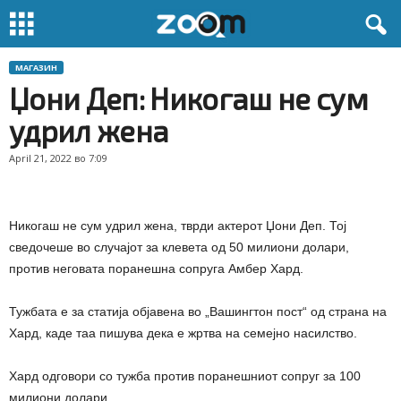
МАГАЗИН
Џони Деп: Никогаш не сум
удрил жена
April 21, 2022 во 7:09
Никогаш не сум удрил жена, тврди актерот Џони Деп. Тој
сведочеше во случајот за клевета од 50 милиони долари,
против неговата поранешна сопруга Амбер Хард.
Тужбата е за статија објавена во „Вашингтон пост“ од страна на
Хард, каде таа пишува дека е жртва на семејно насилство.
Хард одговори со тужба против поранешниот сопруг за 100
милиони долари.