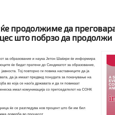
 ќе продолжиме да преговара
цес што побрзо да продолжи
от за образование и наука Јетон Шаќири ќе информира
чоците ќе бидат пратени до Синдикатот за образование,
јавноста. Тој повторно ги повика наставниците да ја
вата, да ја имаат предвид понудата за покачување на
јба во која се наоѓа државата и да ги повикаат
денеска имал комуникација со претседателот на СОНК
ница ќе се разгледува нов процент што би им бил
има доверба во процесот,