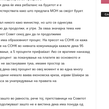
и дека ќе има ребаланс на буџетот и е
терствата како што предлага МОН за својот буџет.
Сл
ал никого како министер, но што се однесува
о да продолжи, и утре. За оваа значајна тема ние
от Совет секој ден да ги продолжиме
 има образовниот процес. На пресот на СОНК се кажа
е на СОНК во нивната комуникација кажале дека 95
вање, а 5 проценти прифаќаат. Ако се вратиме наназад
 процент за покачување на платите во основното и
 не застануваме тука, имаме простор за
д дека овој процент во овој момент е во една многу
години немало ваква економска криза, изјави Шаќири за
са за унапредување на правата на
што во јавноста, рече тој, претставници на Советот
родолжуваат зашто не е вистина дека има понуда од