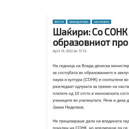
ВЕСТИ
МАКЕДОНИЈА
НАСЛОВНА
Шаќири: Со СОНК
образовниот про
April 19, 2022 во 13:16
На седница на Влада денеска министер
за состојбата во образованието и заклу
наука и култура (СОНК) и соопштени во 
разгледаат одлуката за прекин на наста
платите од 10 отсто и економската состо
учениците во училиштата. Рече и дека 
Јаким Неделков.
Не прецизираше дали на владината сед
понуден на СОНК, но апелираше да се 