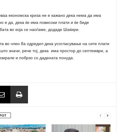
ваа економска криза не е кажано дека нема да има
о е да, дека ќе има повисоки плати и ќе биде
бата во која се наоѓаме, додаде Шаќири.
а во член 8а одредил дека усогласување на сите плати
што значи, рече тој, дека има простор до септември, а
изирале и побрзо со дадената понуда.
РОТ