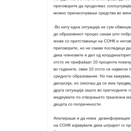
преговорите да продолжат, соопштувајќ
можно пренасочување средства во минис
-Во ниту една ситуација не сум обвинув
до образовниот процес сакам што побрз
може со претставници на СОНК и негови
преговорите, но не сакам последици да
дека членовите и дел од координаторит
отсто не прифаќаат 10 проценти покачу
во годините, овие 10 отсто се највисок
средното образование. Но пак кажувам,
дискусија, но секогаш да се има предви
друга ситуација зашто во претходните 
медиумите по отворањето тркалезна ма
децата со попречености.
Апелираше и да нема дезинформации за
на СОНК изјавувале дека штрајкот го п