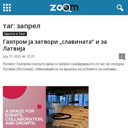
таг: запрел
Европа и Свет
Газпром ја затвори „славината“ и за
Латвија
July 31, 2022 во 12:23
0
Рускиот Газпром соопшти дека го запрел снабдувањето со гас на соседна
Латвија (Летонија), обвинувајќи ја за кршење на условите за набавка...