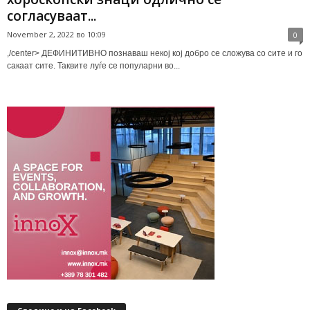
согласуваат...
November 2, 2022 во 10:09
0
,/center> ДЕФИНИТИВНО познаваш некој кој добро се сложува со сите и го
сакаат сите. Таквите луѓе се популарни во...