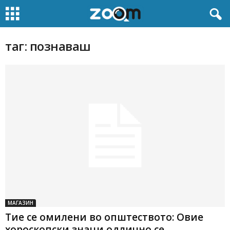
таг: познаваш
МАГАЗИН
Тие се омилени во општеството: Овие
хороскопски знаци одлично се