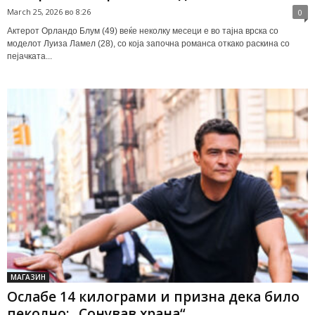
March 25, 2026 во 8:26
0
Актерот Орландо Блум (49) веќе неколку месеци е во тајна врска со
моделот Луиза Ламел (28), со која започна романса откако раскина со
пејачката...
МАГАЗИН
Ослабе 14 килограми и призна дека било
пеколно: „Сонував храна“