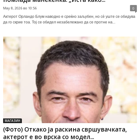
May 8, 2026 во 10:56
0
Актерот Орландо Блум наводно е среќно заљубен, но сè уште се обидува
да го скрие тоа. Тој се обидел незабележано да се протне на...
МАГАЗИН
(Фото) Откако ја раскина свршувачката,
актерот е во врска со модел...