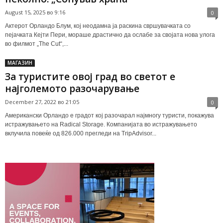
August 15, 2025 во 9:16
0
Актерот Орландо Блум, кој неодамна ја раскина свршувачката со
пејачката Кеjти Пери, мораше драстично да ослабе за својата нова улога
во филмот „The Cut“,...
МАГАЗИН
За туристите овој град во светот е
најголемото разочарување
December 27, 2022 во 21:05
0
Американски Орландо е градот кој разочарал најмногу туристи, покажува
истражувањето на Radical Storage. Компанијата во истражувањето
вклучила повеќе од 826.000 прегледи на TripAdvisor...