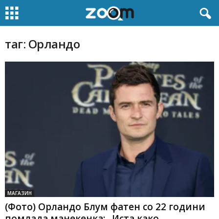
таг: Орландо
МАГАЗИН
(Фото) Орландо Блум фатен со 22 години
помлада манекенка: „Иста како...