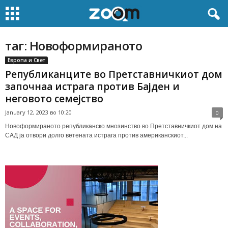
таг: Новоформираното
Европа и Свет
Републиканците во Претставничкиот дом
започнаа истрага против Бајден и
неговото семејство
January 12, 2023 во 10:20
0
Новоформираното републиканско мнозинство во Претставничкиот дом на
САД ја отвори долго ветената истрага против американскиот...