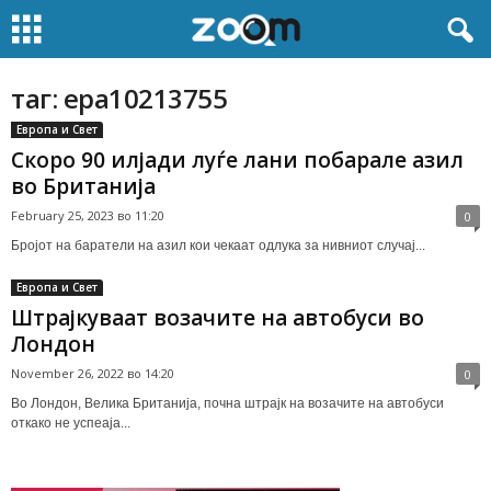
таг: epa10213755
Европа и Свет
Скоро 90 илјади луѓе лани побарале азил
во Британија
February 25, 2023 во 11:20
0
Бројот на баратели на азил кои чекаат одлука за нивниот случај...
Европа и Свет
Штрајкуваат возачите на автобуси во
Лондон
November 26, 2022 во 14:20
0
Во Лондон, Велика Британија, почна штрајк на возачите на автобуси
откако не успеаја...