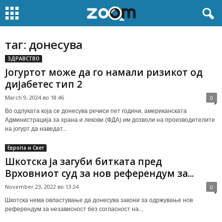
таг: донесува
ЗДРАВСТВО
Јогуртот може да го намали ризикот од
дијабетес тип 2
March 9, 2024 во 18:46
0
Во одлуката која се донесува речиси пет години, американската
Администрација за храна и лекови (ФДА) им дозволи на производителите
на јогурт да наведат...
Европа и Свет
Шкотска ја загуби битката пред
Врховниот суд за нов референдум за...
November 23, 2022 во 13:24
0
Шкотска нема овластување да донесува закони за одржување нов
референдум за независност без согласност на...