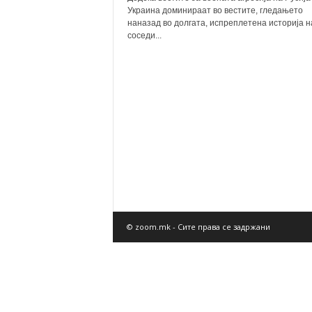
Украина доминираат во вестите, гледањето
наназад во долгата, испреплетена историја н
соседи...
© zoom.mk - Сите права се задржани