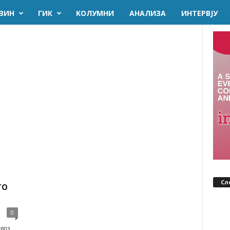
ЗИН
ГИК
KОЛУМНИ
AНАЛИЗА
ИНТЕРВЈУ
Сл
то
0
 врз