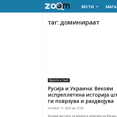
ВЕСТИ
МАГА
z
o
таг: доминираат
o
m
.
m
k
Европа и Свет
Русија и Украина: Векови
испреплетена историја ш
ги поврзува и раздвојува
October 11, 2022 во 13:24
Додека вестите за воената агресија на Русија