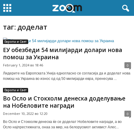
таг: доделат
Европа и Свет
ЕУ обезбеди 54 милијарди долари нова
помош за Украина
February 1, 2024 во 18:46
0
Лидерите на Европската Унија едногласно се согласија да и доделат нова
помош на Украина во износ од од 50 милијарди евра, пренесува ...
Европа и Свет
Во Осло и Стокхолм денеска доделување
на Нобеловите награди
December 10, 2022 во 12:20
0
Во Осло и Стокхолм денеска ќе се доделат Нобеловите награди, а во
Осло најпрестижната, онаа за мир, на белорускиот активист Алес...