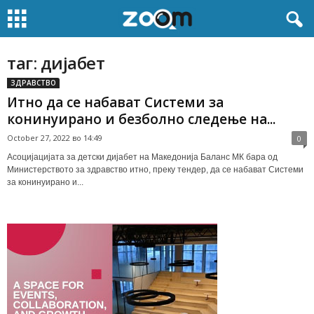
таг: дијабет
ЗДРАВСТВО
Итно да се набават Системи за
конинуирано и безболно следење на...
October 27, 2022 во 14:49
0
Асоцијацијата за детски дијабет на Македонија Баланс МК бара од
Министерството за здравство итно, преку тендер, да се набават Системи
за конинуирано и...