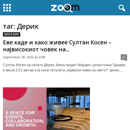
таг: Дерик
МАГАЗИН
Еве каде и како живее Султан Косен –
највисокиот човек на...
September 28, 2022 во 8:08
0
Султан Косен од селото Дерик, близу градот Мардин, југоисточна Турција,
е висок 2,51 метар и ја носи титулата „највисок човек на светот“ денес....