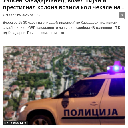
Уапсен кавадарчанец, возел пијан и
престигнал колона возила кои чекале на...
October 19, 2025 во 9:46
0
Вчера во 15:30 часот на улица „Илинденска“ во Кавадарци, полициски
службеници од ОВР Кавадарци го лишија од слобода 48-годишниот П.К.
од Кавадарци. При преземање мерки...
Црна хроника