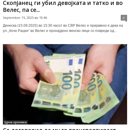
Скопјанeц ги убил девојката и татко и во
Велес, па се...
September 15, 2025 во 19:46
0
Денеска (15.09.2025) во 15:30 часот во СВР Велес е пријавено е дека на
ул.,,Кочо Рацин“ во Велес е пронајдено женско лице со повреди од...
Црна хроника