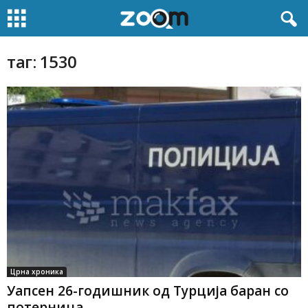
таг: 1530
Црна хроника
Уапсен 26-годишник од Турција баран со
потерница