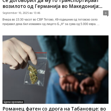
Се договорил да му го транспортираат
возилото од Германија во Македонија:...
September 10, 2025 во 13:46
0
Вчера во 15:30 часот во СВР Тетово, 49-годишник од тетовско село
пријавил дека бил измамен од лицето Б.„Н“ за сума од 5.000 евра. ...
Црна хроника
Романец фатен со дрога на Табановце: во