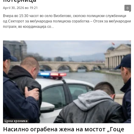
April 30, 2026 во 19:21
0
Вчера во 15:30 часот во село Визбегово, скопско полициски службеници
од Секторот за меѓународна полициска соработка – Отсек за меѓународни
потраги, во координација со...
Црна хроника
Насилно ограбена жена на мостот „Гоце