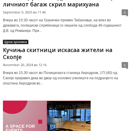
личниот багаж скрил марихуана
September 9, 2025 во 11:46
0
Вчера во 15:30 часот на Граничен премин Табановце, на влез во
државата, полициски службеници го лишиле од слобода 46-годишниот
Д.В. од Романија. При...
Црна хроника
Кучиња скитници искасаа жители на
Скопје
November 20, 2024 во 12:16
0
Вчера во 15.30 часот во Полициската станица Аеродром, Ј.П.(40) од
Скопје пријавил дека во двор од основно училиште на подрачјето на
општина Аеродром во...