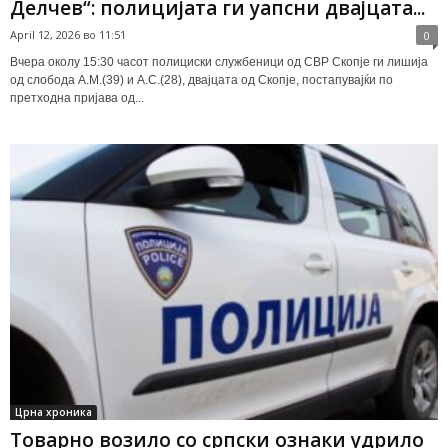
Делчев“: полицијата ги уапсни двајцата...
April 12, 2026 во 11:51
0
Вчера околу 15:30 часот полициски службеници од СВР Скопје ги лишија
од слобода А.М.(39) и А.С.(28), двајцата од Скопје, постапувајќи по
претходна пријава од...
Црна хроника
Товарно возило со српски ознаки удрило