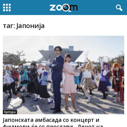
таг: Јапонија
Култура
Јапонската амбасада со концерт и
филмови ќе го прослави „Денот на...