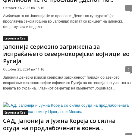
October 31, 2025 во 15:16
0
Амбасадата на Јапонија ќе го прослови „Денот на културата“ (се
прославува секоја година во Јапонија) првпат со концерт на јапонска
минјо музика и недела...
Европа и Свет
Јапонија сериозно загрижена за
испраќањето севернокорејски војници во
Русија
October 25, 2024 во 11:16
0
Јапонија денеска изрази сериозна загриженост поради објавеното
испраќање севернокорејски војници во Русија за потенцијално учество во
војната во Украина. Главниот секретар на кабинетот Јошимаса...
Европа и Свет
САД, Јапонија и Јужна Кореја со силна
осуда на продлабочената воена...