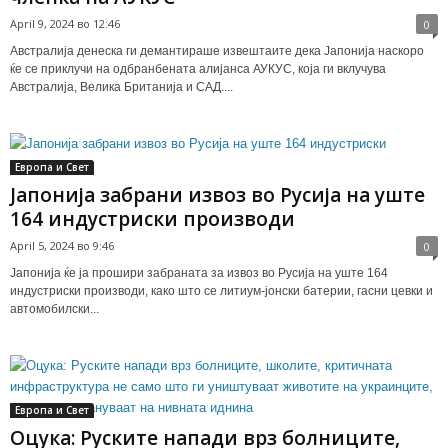
April 9, 2024 во 12:46
0
Австралија денеска ги демантираше извештаите дека Јапонија наскоро
ќе се приклучи на одбранбената алијанса АУКУС, која ги вклучува
Австралија, Велика Британија и САД....
Европа и Свет
Јапонија забрани извоз во Русија на уште
164 индустриски производи
April 5, 2024 во 9:46
0
Јапонија ќе ја прошири забраната за извоз во Русија на уште 164
индустриски производи, како што се литиум-јонски батерии, гасни цевки и
автомобилски...
Европа и Свет
Оцука: Руските напади врз болниците,