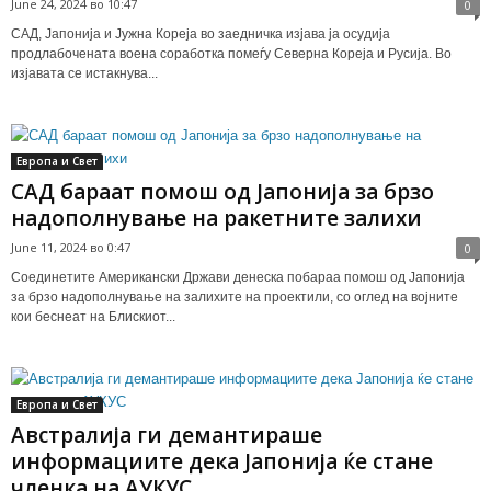
June 24, 2024 во 10:47
0
САД, Јапонија и Јужна Кореја во заедничка изјава ја осудија
продлабочената воена соработка помеѓу Северна Кореја и Русија. Во
изјавата се истакнува...
Европа и Свет
САД бараат помош од Јапонија за брзо
надополнување на ракетните залихи
June 11, 2024 во 0:47
0
Соединетите Американски Држави денеска побараа помош од Јапонија
за брзо надополнување на залихите на проектили, со оглед на војните
кои беснеат на Блискиот...
Европа и Свет
Австралија ги демантираше
информациите дека Јапонија ќе стане
членка на АУКУС