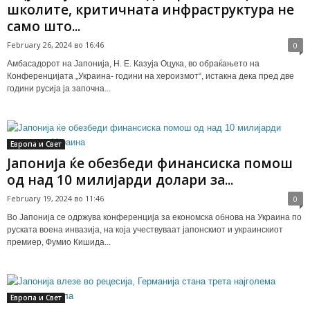
школите, критичната инфраструктура не
само што...
February 26, 2024 во 16:46
0
Амбасадорот на Јапонија, H. E. Казуја Оцука, во обраќањето на
Конференцијата „Украина- години на хероизмот“, истакна дека пред две
години русија ја започна...
Европа и Свет
Јапонија ќе обезбеди финансиска помош
од над 10 милијарди долари за...
February 19, 2024 во 11:46
0
Во Јапонија се одржува конференција за економска обнова на Украина по
руската воена инвазија, на која учествуваат јапонскиот и украинскиот
премиер, Фумио Кишида...
Европа и Свет