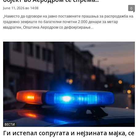
June 11, 2026 во 14:08
0
„Наместо да одговори на јавно поставените прашања за распродажба на
градежно земјиште по багателни почетни 2.000 денари за метар
квадратен, Општина Аеродром со дефокусирање...
ВЕСТИ
Ги истепал сопругата и нејзината мајка, се