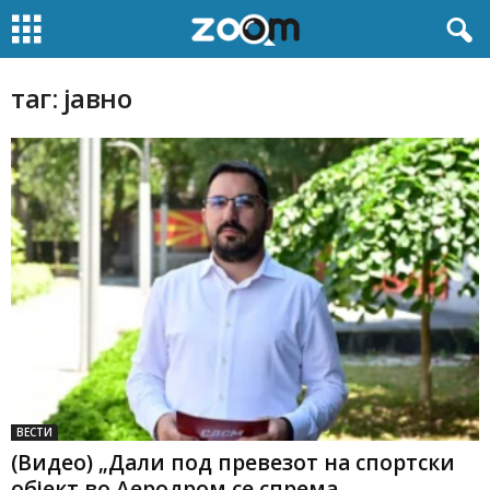
таг: јавно
ВЕСТИ
(Видео) „Дали под превезот на спортски
објект во Аеродром се спрема...