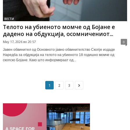
ВЕСТИ
Телото на убиеното момче од Бојане е
дадено на обдукција, осомничениот...
May 17, 2026 во 20:57
0
Јавен обвинител од Основното јавно обвинителство Скопје издаде
Наредба за обдукција на телото на убиеното 18 годишно момче од
скопско Бојане. Како што информираат од...
1
2
3