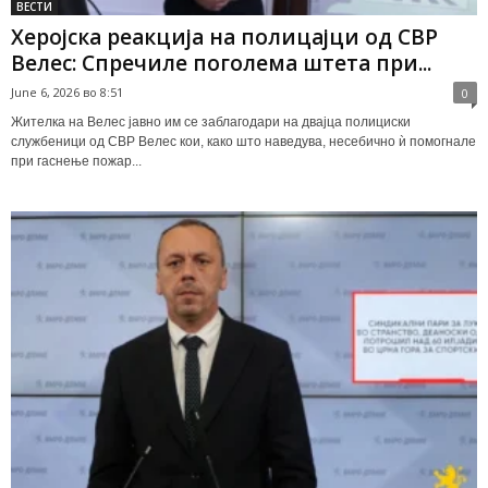
ВЕСТИ
Херојска реакција на полицајци од СВР
Велес: Спречиле поголема штета при...
June 6, 2026 во 8:51
0
Жителка на Велес јавно им се заблагодари на двајца полициски
службеници од СВР Велес кои, како што наведува, несебично ѝ помогнале
при гаснење пожар...