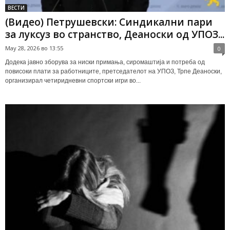
ВЕСТИ
(Видео) Петрушевски: Синдикални пари
за луксуз во странство, Деаноски од УПОЗ...
May 28, 2026 во 13:55
0
Додека јавно зборува за ниски примања, сиромаштија и потреба од
повисоки плати за работниците, претседателот на УПОЗ, Трпе Деаноски,
организирал четиридневни спортски игри во...