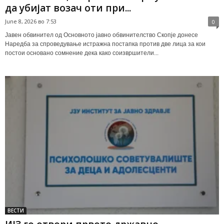
да убијат возач оти при...
June 8, 2026 во 7:53
0
Јавен обвинител од Основното јавно обвинителство Скопје донесе
Наредба за спроведување истражна постапка против две лица за кои
постои основано сомнение дека како соизвршители...
ВЕСТИ