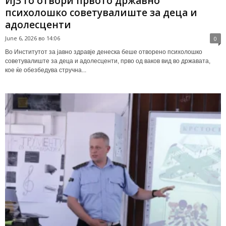
ИЈЗ го отвори првото државно
психолошко советувалиште за деца и
адолесценти
June 6, 2026 во 14:06
0
Во Институтот за јавно здравје денеска беше отворено психолошко
советувалиште за деца и адолесценти, прво од ваков вид во државата,
кое ќе обезбедува стручна...