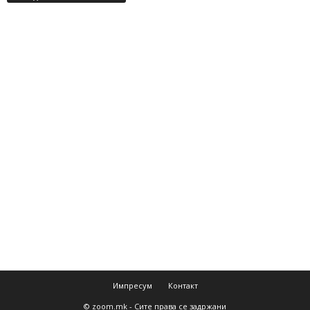
Импресум
Контакт
© zoom.mk - Сите права се задржани