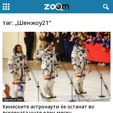
таг: „Шенжоу21“
Европа и Свет
Кинеските астронаути ќе останат во
вселената уште еден месец