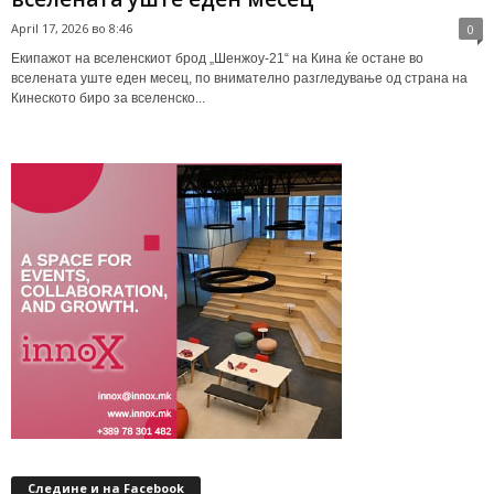
April 17, 2026 во 8:46
0
Екипажот на вселенскиот брод „Шенжоу-21“ на Кина ќе остане во
вселената уште еден месец, по внимателно разгледување од страна на
Кинеското биро за вселенско...
Следине и на Facebook