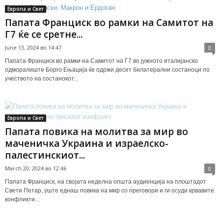
Европа и Свет
Папата Франциск во рамки на Самитот на
Г7 ќе се сретне...
June 13, 2024 во 14:47
0
Папата Франциск во рамки на Самитот на Г7 во јужното италијанско
одморалиште Борго Ењација ќе одржи десет билатерални состаноци по
учеството на состанокот...
Европа и Свет
Папата повика на молитва за мир во
маченичка Украина и израелско-
палестинскиот...
March 20, 2024 во 12:46
0
Папата Франциск, на својата неделна општа аудиенција на плоштадот
Свети Петар, уште еднаш повика на мир со преговори и ги осуди крвавите
конфликти...