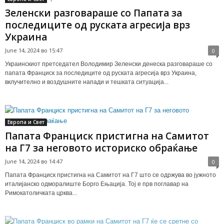
Зеленски разговараше со Папата за
последиците од руската агресија врз
Украина
June 14, 2024 во 15:47
0
Украинскиот претседател Володимир Зеленски денеска разговараше со
папата Франциск за последиците од руската агресија врз Украина,
вклучително и воздушните напади и тешката ситуација...
Европа и Свет
Папата Франциск пристигна на Самитот
на Г7 за неговото историско обраќање
June 14, 2024 во 14:47
0
Папата Франциск пристигна на Самитот на Г7 што се одржува во јужното
италијанско одморалиште Борго Ењација. Тој е прв поглавар на
Римокатоличката црква...