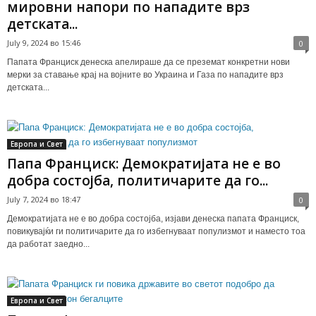
мировни напори по нападите врз
детската...
July 9, 2024 во 15:46
0
Папата Франциск денеска апелираше да се преземат конкретни нови
мерки за ставање крај на војните во Украина и Газа по нападите врз
детската...
Европа и Свет
Папа Франциск: Демократијата не е во
добра состојба, политичарите да го...
July 7, 2024 во 18:47
0
Демократијата не е во добра состојба, изјави денеска папата Франциск,
повикувајќи ги политичарите да го избегнуваат популизмот и наместо тоа
да работат заедно...
Европа и Свет