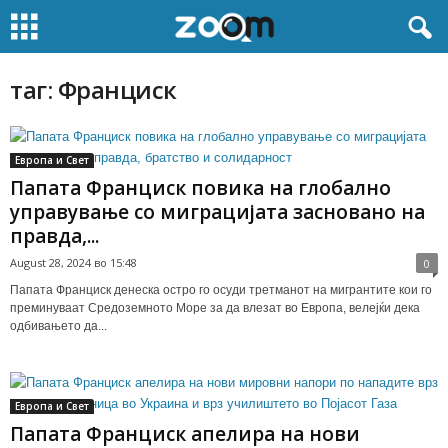
таг: Франциск
Европа и Свет
Папата Франциск повика на глобално
управување со миграцијата засновано на
правда,...
August 28, 2024 во 15:48
0
Пaпата Франциск денеска остро го осуди третманот на мигрантите кои го
преминуваат Средоземното Море за да влезат во Европа, велејќи дека
одбивањето да...
Европа и Свет
Папата Франциск апелира на нови