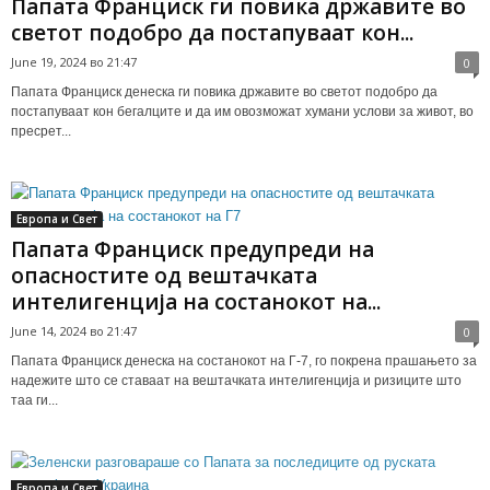
Папата Франциск ги повика државите во
светот подобро да постапуваат кон...
June 19, 2024 во 21:47
0
Папата Франциск денеска ги повика државите во светот подобро да
постапуваат кон бегалците и да им овозможат хумани услови за живот, во
пресрет...
Европа и Свет
Папата Франциск предупреди на
опасностите од вештачката
интелигенција на состанокот на...
June 14, 2024 во 21:47
0
Папата Франциск денеска на состанокот на Г-7, го покрена прашањето за
надежите што се ставаат на вештачката интелигенција и ризиците што
таа ги...
Европа и Свет