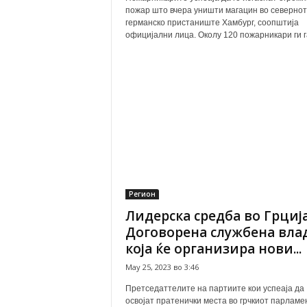
пожар што вчера уништи магацин во северно
германско пристаниште Хамбург, соопштија
официјални лица. Околу 120 пожарникари ги га
Регион
Лидерска средба во Грција
Договорена службена вла
која ќе организира нови...
May 25, 2023 во 3:46
Претседаттелите на партиите кои успеаја да
освојат пратенички места во грчкиот парламе