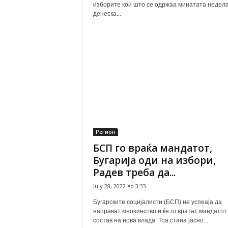
изборите кои што се одржаа минатата недела
денеска...
Регион
БСП го враќа мандатот,
Бугарија оди на избори,
Радев треба да...
July 28, 2022 во 3:33
Бугарските социјалисти (БСП) не успеаја да
направат мнозинство и ќе го вратат мандатот
состав на нова влада. Тоа стана јасно...