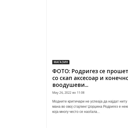
МАГАЗИН
ФОТО: Родригез се проше
со скап аксесоар и конечн
воодушеви...
May 26, 2022 во 11:08
Модните критичари не успеаја да најдат ниту
мана во овој стајлинг Џорџина Родригез е нек
која многу често се наоѓала...