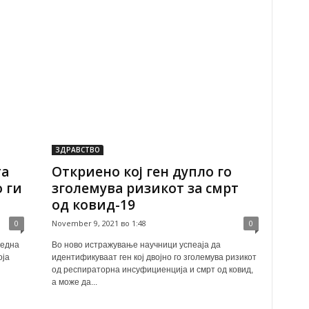
ЗДРАВСТВО
та
Откриено кој ген дупло го
о ги
зголемува ризикот за смрт
од ковид-19
0
November 9, 2021 во 1:48
0
 една
Во ново истражување научници успеаја да
оја
идентификуваат ген кој двојно го зголемува ризикот
од респираторна инсуфициенција и смрт од ковид,
а може да...