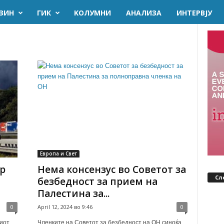
ЗИН
ГИК
KОЛУМНИ
AНАЛИЗА
ИНТЕРВЈУ
Европа и Свет
р
Нема консензус во Советот за
Сл
безбедност за прием на
Палестина за...
0
April 12, 2024 во 9:46
0
иот
Членките на Советот за безбедност на ОН синоќа