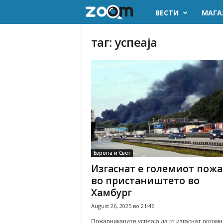
ВЕСТИ
МАГА
z
o
таг: успеаја
o
m
.
m
k
Европа и Свет
Изгаснат е големиот пожа
во пристаништето во
Хамбург
August 26, 2025 во 21:46
Пожарникарите успеаја да го изгаснат огромн