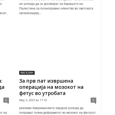
то
не успеаја да се договорат за барањето на
Палестина за полноправно членство во светската
сат...
организација,...
МАГАЗИН
:
За прв пат извршена
да
операција на мозокот на
фетус во утробата
0
May 5, 2023 во 17:16
0
реклама Американските хирурзи успеаја да
нт на
поправат голем деформитет во мозокот на фетусот