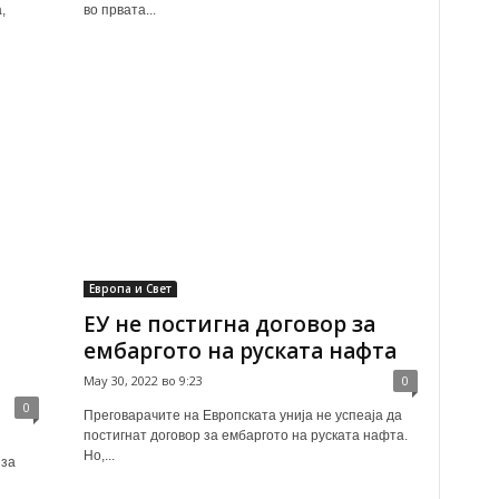
,
во првата...
Европа и Свет
ЕУ не постигна договор за
ембаргото на руската нафта
May 30, 2022 во 9:23
0
0
Преговарачите на Европската унија не успеаја да
постигнат договор за ембаргото на руската нафта.
Но,...
 за