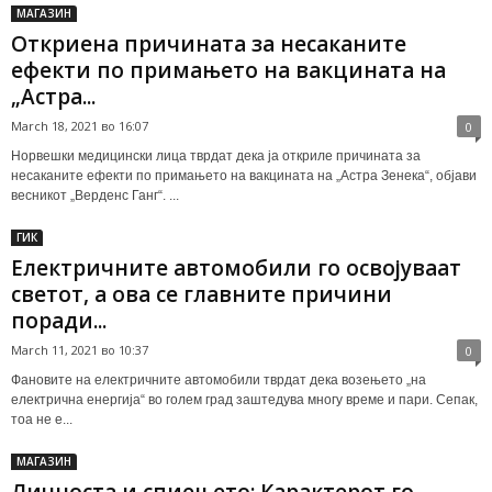
МАГАЗИН
Откриена причината за несаканите
ефекти по примањето на вакцината на
„Астра...
March 18, 2021 во 16:07
0
Норвешки медицински лица тврдат дека ја откриле причината за
несаканите ефекти по примањето на вакцината на „Астра Зенека“, објави
весникот „Верденс Ганг“. ...
ГИК
Електричните автомобили го освојуваат
светот, а ова се главните причини
поради...
March 11, 2021 во 10:37
0
Фановите на електричните автомобили тврдат дека возењето „на
електрична енергија“ во голем град заштедува многу време и пари. Сепак,
тоа не е...
МАГАЗИН