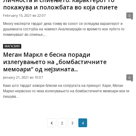
Личноста и спиењето: Карактерот го
покажува и положбата во која спиете
February 15, 2021 во 22:07
0
Многу експерти тврдат дека токму во сонот се огледува карактерот и
душевната состојба на човекот.Анализирајќи го времето кое луѓето го
поминуваат во спиење,...
МАГАЗИН
Меган Маркл е бесна поради
излегувањето на „бомбастичните
мемоари“ од нејзината...
January 21, 2021 во 10:07
0
Како што тврдат извори блиски на сопругата на принцот Хари, Меган
Маркл нервозно го чека излегувањето на бомбастичните мемоари кои ги
пишува...
2
3
4