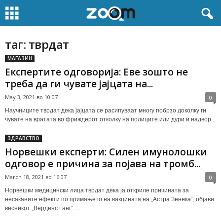
таг: тврдат
МАГАЗИН
Експертите одговорија: Еве зошто не
треба да ги чувате јајцата на...
May 3, 2021 во 10:07
0
Научниците тврдат дека јајцата се расипуваат многу побрзо доколку ги
чувате на вратата во фриждерот отколку на полиците или дури и надвор...
ЗДРАВСТВО
Норвешки експерти: Силен имунолошки
одговор е причина за појава на тромб...
March 18, 2021 во 16:07
0
Норвешки медицински лица тврдат дека ја откриле причината за
несаканите ефекти по примањето на вакцината на „Астра Зенека“, објави
весникот „Верденс Ганг“. ...