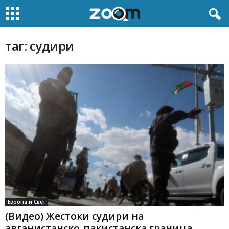
таг: судири
Европа и Свет
(Видео) Жестоки судири на
авганистанско-пакистанска граница