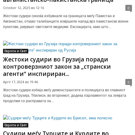
October 12, 2025 во 12:16
0
Жестоки судири синоќа избувнале на границата меѓу Пакистан и
Авганистан, откако талибанците извршиле напад врз пакистански воени
пунктови, јавуваат светските медиуми. Екслацијата, како што...
Европа и Свет
Жестоки судири во Грузија поради
контроверзниот закон за „странски
агенти“ инспириран...
April 17, 2024 во 19:46
0
Жестоки судири избија меѓу демонстрантите и полицијата во главниот
град на Грузија, Тбилиси, во вторникот, додека парламентот на земјата
продолжи со расправата за...
Европа и Свет
Судири меѓу Турците и Курдите во