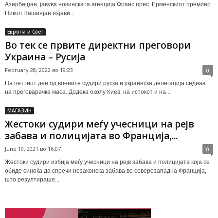
Азербејџан, јавува новинската агенција Франс прес. Ерменскиот премиер
Никол Пашинјан изјави...
Европа и Свет
Во тек се првите директни преговори
Украина – Русија
February 28, 2022 во 19:23
0
На петтиот ден од воените судири руска и украинска делегација седнаа
на преговарачка маса. Додека околу Киев, на истокот и на...
МАГАЗИН
Жестоки судири меѓу учесници на рејв
забава и полицијата во Франција,...
June 19, 2021 во 16:07
0
Жестоки судири избија меѓу учесници на рејв забава и полицијата која се
обиде синоќа да спречи незаконска забава во северозападна Франција,
што резултираше...