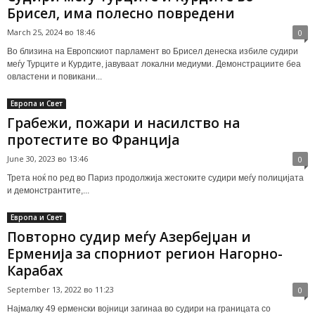
Брисел, има полесно повредени
March 25, 2024 во 18:46
0
Во близина на Европскиот парламент во Брисел денеска избиле судири
меѓу Турците и Курдите, јавуваат локални медиуми. Демонстрациите беа
овластени и повикани...
Европа и Свет
Грабежи, пожари и насилство на
протестите во Франција
June 30, 2023 во 13:46
0
Трета ноќ по ред во Париз продолжија жестоките судири меѓу полицијата
и демонстрантите,...
Европа и Свет
Повторно судир меѓу Азербејџан и
Ерменија за спорниот регион Нагорно-
Карабах
September 13, 2022 во 11:23
0
Најмалку 49 ерменски војници загинаа во судири на границата со