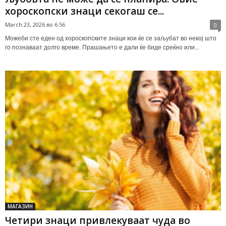
хороскопски знаци секогаш се...
March 23, 2026 во 6:56
0
Можеби сте еден од хороскопските знаци кои ќе се заљубат во некој што
го познаваат долго време. Прашањето е дали ќе биде среќно или...
МАГАЗИН
Четири знаци привлекуваат чуда во