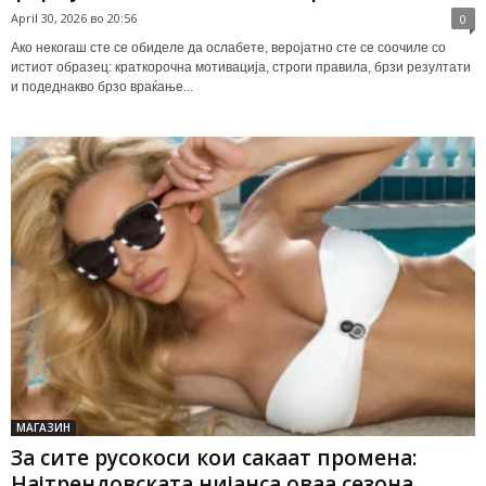
April 30, 2026 во 20:56
0
Ако некогаш сте се обиделе да ослабете, веројатно сте се соочиле со
истиот образец: краткорочна мотивација, строги правила, брзи резултати
и подеднакво брзо враќање...
МАГАЗИН
За сите русокоси кои сакаат промена:
Најтрендовската нијанса оваа сезона