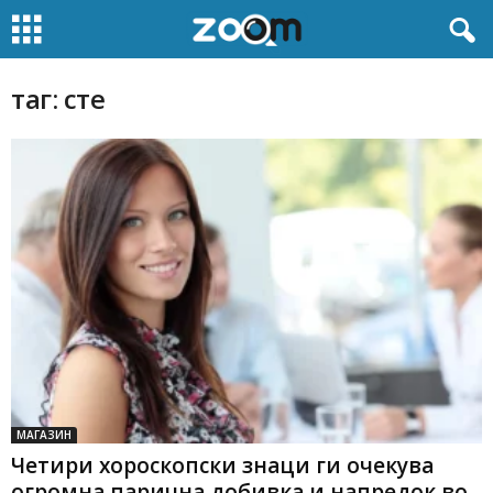
таг: сте
МАГАЗИН
Четири хороскопски знаци ги очекува
огромна парична добивка и напредок во...