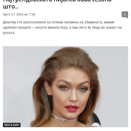
што...
April 27, 2026 во 7:56
0
Доколку сте расположени за голема промена на убавината, имаме
одличен предлог – носете ванила боја, а ова лето ќе биде во знакот на
русата...
МАГАЗИН