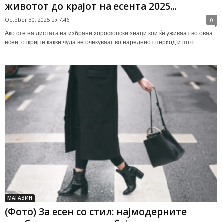
животот до крајот на есента 2025...
October 30, 2025 во 7:46
0
Ако сте на листата на избрани хороскопски знаци кои ќе уживаат во оваа
есен, откријте какви чуда ве очекуваат во наредниот период и што...
МАГАЗИН
(Фото) За есен со стил: најмодерните