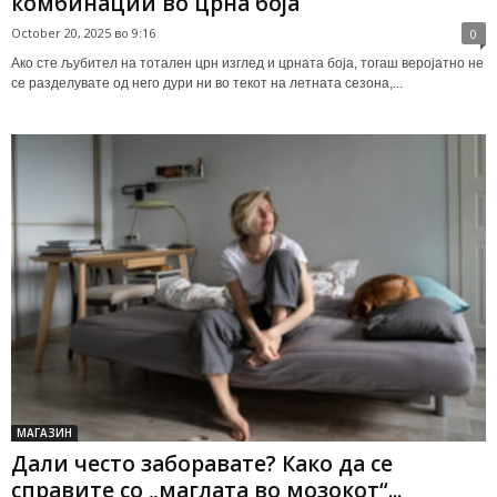
комбинации во црна боја
October 20, 2025 во 9:16
0
Ако сте љубител на тотален црн изглед и црната боја, тогаш веројатно не
се разделувате од него дури ни во текот на летната сезона,...
МАГАЗИН
Дали често заборавате? Како да се
справите со „маглата во мозокот“...