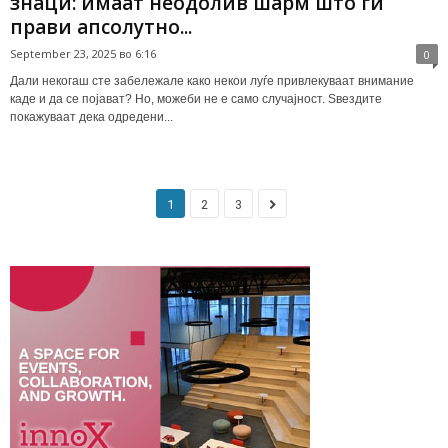
знаци: имаат неодолив шарм што ги
прави апсолутно...
September 23, 2025 во 6:16
0
Дали некогаш сте забележале како некои луѓе привлекуваат внимание
каде и да се појават? Но, можеби не е само случајност. Ѕвездите
покажуваат дека одредени...
1
2
3