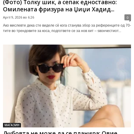
(Фото) Толку шик, а сепак едноставно:
Омилената фризура на Џиџи Хадид...
April 9, 2026 во 6:26
0
Ако мислевте дека сте виделе сè кога станува збор за референците од 70-
тите во трендовите за коса, подгответе се за нов хит – ѕвончестиот...
МАГАЗИН
Љубовта не може да се планира: Овие