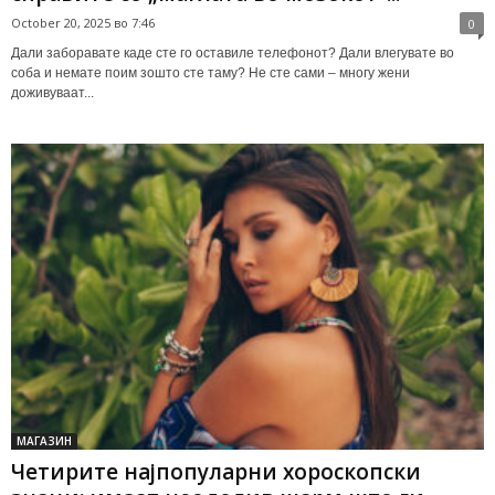
October 20, 2025 во 7:46
0
Дали заборавате каде сте го оставиле телефонот? Дали влегувате во
соба и немате поим зошто сте таму? Не сте сами – многу жени
доживуваат...
МАГАЗИН
Четирите најпопуларни хороскопски