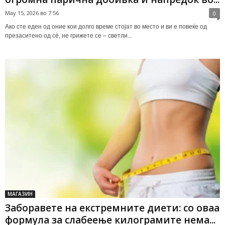
May 15, 2026 во 7:56
0
Ако сте еден од оние кои долго време стојат во место и ви е повеќе од
презаситено од сè, не грижете се – светли...
МАГАЗИН
Заборавете на екстремните диети: со оваа
формула за слабеење килограмите нема...