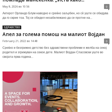
May 8, 2026 во 10:56
0
Актерот Орландо Блум наводно е среќно заљубен, но сè уште се обидува
да го скрие тоа. Тој се обидел незабележано да се протне на...
ЗДРАВСТВО
Апел за голема помош на малиот Војдан
February 21, 2022 во 14:48
0
Среќно и безгрижно детство без здравствени проблеми е желба на секој
родител и згрижувач на секое дете. Малиот Војдан Спасовски уште во
својата прва година...