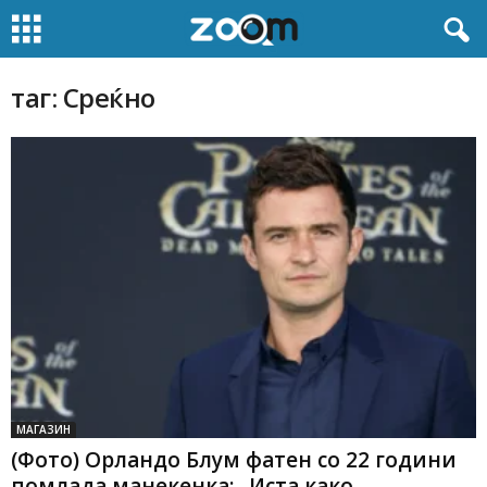
таг: Среќно
МАГАЗИН
(Фото) Орландо Блум фатен со 22 години
помлада манекенка: „Иста како...