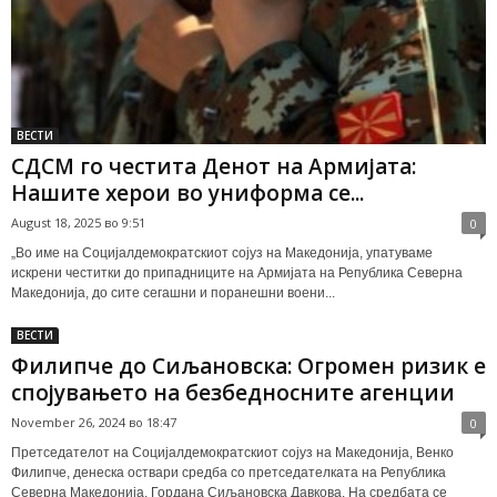
ВЕСТИ
СДСМ го честита Денот на Армијата:
Нашите херои во униформа се...
August 18, 2025 во 9:51
0
„Во име на Социјалдемократскиот сојуз на Македонија, упатуваме
искрени честитки до припадниците на Армијата на Република Северна
Македонија, до сите сегашни и поранешни воени...
ВЕСТИ
Филипче до Сиљановска: Огромен ризик е
спојувањето на безбедносните агенции
November 26, 2024 во 18:47
0
Претседателот на Социјалдемократскиот сојуз на Македонија, Венко
Филипче, денеска оствари средба со претседателката на Република
Северна Македонија, Гордана Сиљановска Давкова. На средбата се