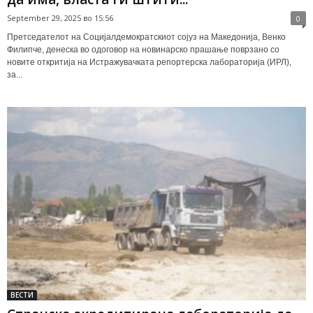
September 29, 2025 во 15:56
0
Претседателот на Сoцијалдемократскиот сојуз на Македонија, Венко
Филипче, денеска во одоговор на новинарско прашање поврзано со
новите откритија на Истражувачката репортерска лабораторија (ИРЛ),
за...
ВЕСТИ