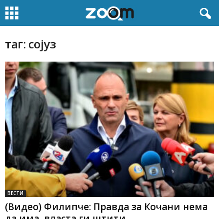
таг: сојуз
ВЕСТИ
(Видео) Филипче: Правда за Кочани нема
да има, власта ги штити...