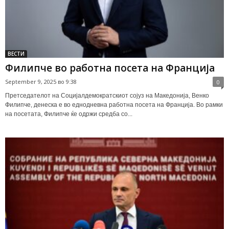
ВЕСТИ
Филипче во работна посета на Франција
September 9, 2025 во 9:38
0
Претседателот на Социјалдемократскиот сојуз на Македонија, Венко
Филипче, денеска е во еднодневна работна посета на Франција. Во рамки
на посетата, Филипче ќе одржи средба со...