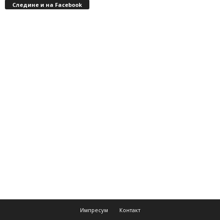
Следине и на Facebook
Импресум
Контакт