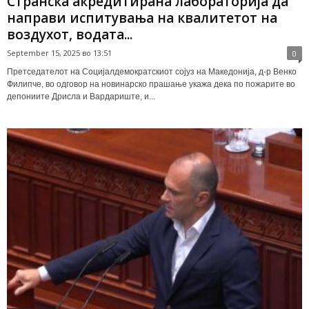
Странска акредитирана лабораторија да
направи испитувања на квалитетот на
воздухот, водата...
September 15, 2025 во 13:51
0
Претседателот на Социјалдемократскиот сојуз на Македонија, д-р Венко
Филипче, во одговор на новинарско прашање укажа дека по пожарите во
депониите Дрисла и Вардариште, и...