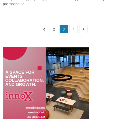
разговараше...
2
3
4