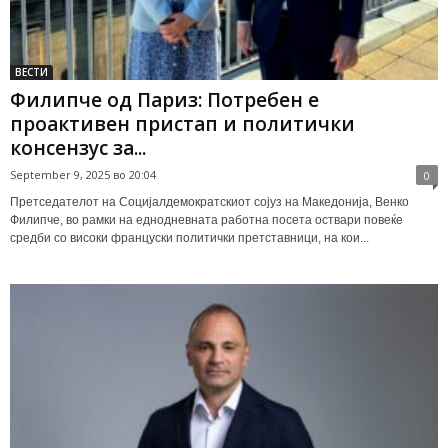
ВЕСТИ
Филипче од Париз: Потребен е
проактивен пристап и политички
консензус за...
September 9, 2025 во 20:04
0
Претседателот на Социјалдемократскиот сојуз на Македонија, Венко
Филипче, во рамки на еднодневната работна посета оствари повеќе
средби со високи француски политички претставници, на кои...