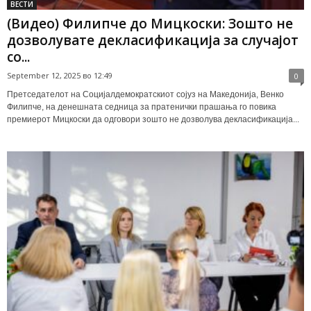
ВЕСТИ
(Видео) Филипче до Мицкоски: Зошто не
дозволувате декласификација за случајот
со...
September 12, 2025 во 12:49
0
Претседателот на Социјалдемократскиот сојуз на Македонија, Венко
Филипче, на денешната седница за пратенички прашања го повика
премиерот Мицкоски да одговори зошто не дозволува декласификација...