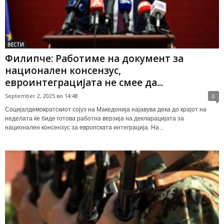
ВЕСТИ
Филипче: Работиме на документ за
национален консензус,
евроинтеграцијата не смее да...
September 2, 2025 во 14:48
0
Социјалдемократскиот сојуз на Македонија најавува дека до крајот на
неделата ќе биде готова работна верзија на декларацијата за
национален консензус за европската интеграција. На...