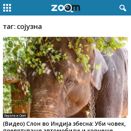
таг: сојузна
Европа и Свет
(Видео) Слон во Индија збесна: Уби човек,
превртуваше автомобили и корнеше...