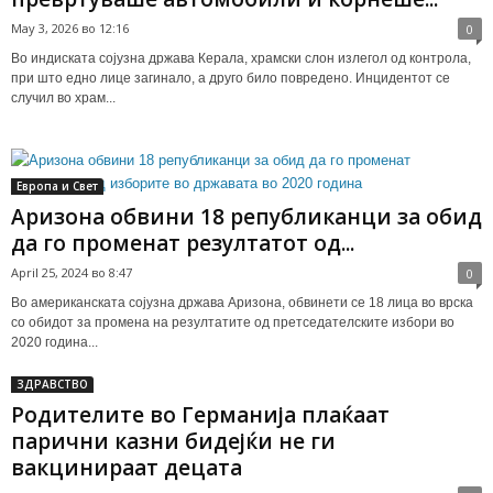
May 3, 2026 во 12:16
0
Во индиската сојузна држава Керала, храмски слон излегол од контрола,
при што едно лице загинало, а друго било повредено. Инцидентот се
случил во храм...
Европа и Свет
Аризона обвини 18 републиканци за обид
да го променат резултатот од...
April 25, 2024 во 8:47
0
Во американската сојузна држава Аризона, обвинети се 18 лица во врска
со обидот за промена на резултатите од претседателските избори во
2020 година...
ЗДРАВСТВО
Родителите во Германија плаќаат
парични казни бидејќи не ги
вакцинираат децата