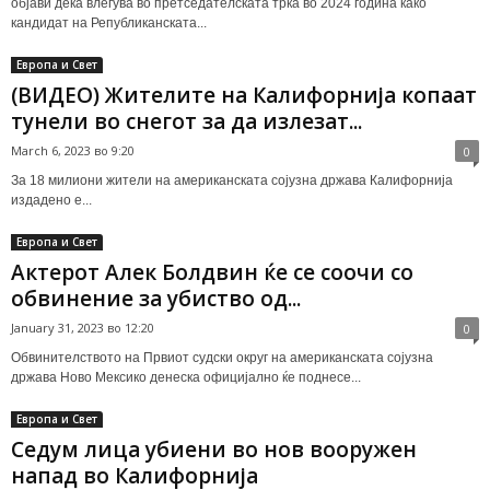
објави дека влегува во претседателската трка во 2024 година како
кандидат на Републиканската...
Европа и Свет
(ВИДЕО) Жителите на Калифорнија копаат
тунели во снегот за да излезат...
March 6, 2023 во 9:20
0
За 18 милиони жители на американската сојузна држава Калифорнија
издадено е...
Европа и Свет
Актерот Алек Болдвин ќе се соочи со
обвинение за убиство од...
January 31, 2023 во 12:20
0
Обвинителството на Првиот судски округ на американската сојузна
држава Ново Мексико денеска официјално ќе поднесе...
Европа и Свет
Седум лица убиени во нов вооружен
напад во Калифорнија