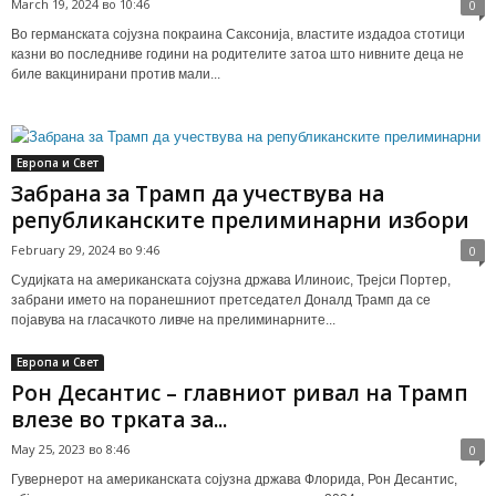
March 19, 2024 во 10:46
0
Во германската сојузна покраина Саксонија, властите издадоа стотици
казни во последниве години на родителите затоа што нивните деца не
биле вакцинирани против мали...
Европа и Свет
Забрана за Трамп да учествува на
републиканските прелиминарни избори
February 29, 2024 во 9:46
0
Судијката на американската сојузна држава Илиноис, Трејси Портер,
забрани името на поранешниот претседател Доналд Трамп да се
појавува на гласачкото ливче на прелиминарните...
Европа и Свет
Рон Десантис – главниот ривал на Трамп
влезе во трката за...
May 25, 2023 во 8:46
0
Гувернерот на американската сојузна држава Флорида, Рон Десантис,