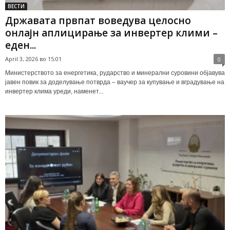
ВЕСТИ
Државата првпат воведува целосно
онлајн аплицирање за инвертер клими –
eден...
April 3, 2026 во 15:01
0
Министерството за енергетика, рударство и минерални суровини објавува
јавен повик за доделување потврда – ваучер за купување и вградување на
инвертер клима уреди, наменет...