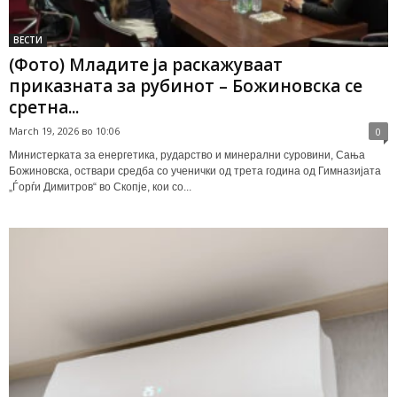
ВЕСТИ
(Фото) Младите ја раскажуваат
приказната за рубинот – Божиновска се
сретна...
March 19, 2026 во 10:06
0
Министерката за енергетика, рударство и минерални суровини, Сања
Божиновска, оствари средба со ученички од трета година од Гимназијата
„Ѓорѓи Димитров“ во Скопје, кои со...