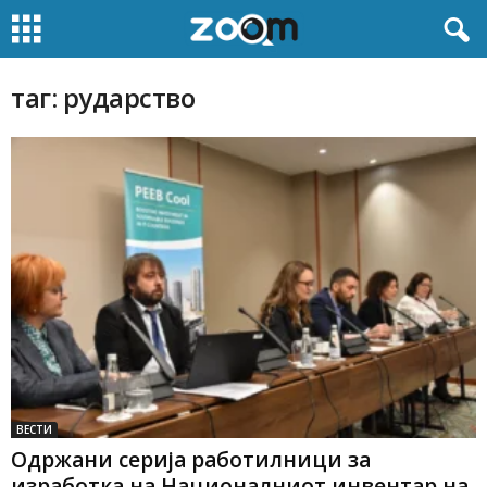
таг: рударство
ВЕСТИ
Одржани серија работилници за
изработка на Националниот инвентар на