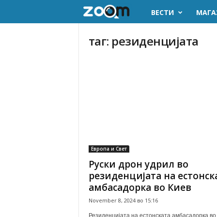
ВЕСТИ
МАГА
z
o
таг: резиденцијата
o
m
.
m
k
Европа и Свет
Руски дрон удрил во
резиденцијата на естонск
амбасадорка во Киев
November 8, 2024 во 15:16
Резиденцијата на естонската амбасадорка во