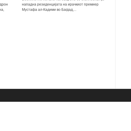
 дрон
нападна резиденцијата на ирачкиот премиер
на,
Мустафа ал-Кадими во Багдад,...