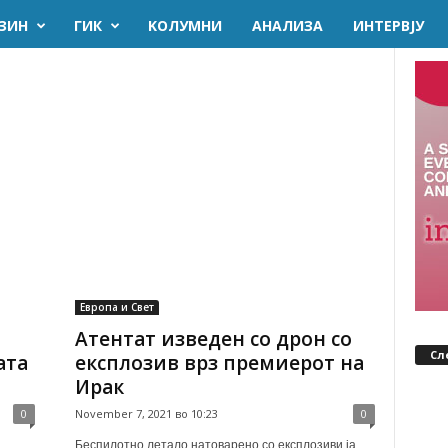
ЗИН
ГИК
KОЛУМНИ
AНАЛИЗА
ИНТЕРВЈУ
Европа и Свет
Атентат изведен со дрон со
Сл
ата
експлозив врз премиерот на
Ирак
0
November 7, 2021 во 10:23
0
Беспилотно летало натоварено со експлозиви ја