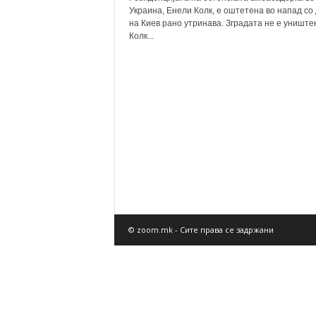
Украина, Енели Колк, е оштетена во напад со
на Киев рано утринава. Зградата не е униште
Колк...
© zoom.mk - Сите права се задржани