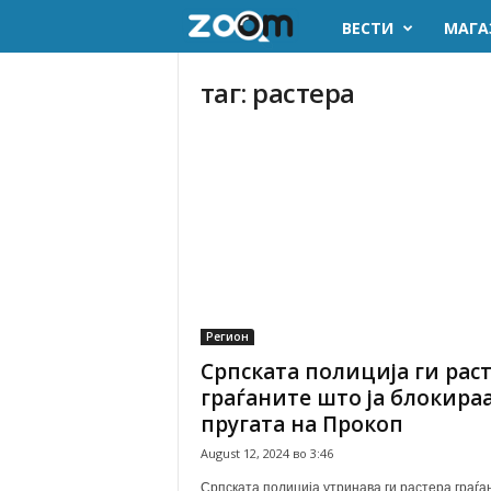
ВЕСТИ
МАГА
z
o
таг: растера
o
m
.
m
k
Регион
Српската полиција ги рас
граѓаните што ја блокира
пругата на Прокоп
August 12, 2024 во 3:46
Српската полиција утринава ги растера граѓа