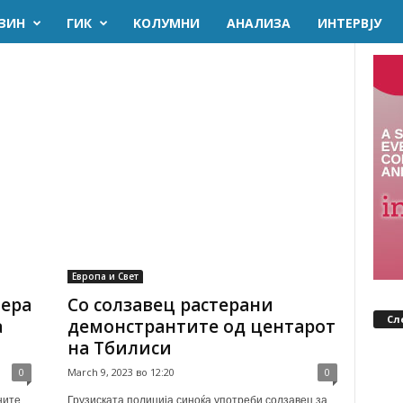
ЗИН
ГИК
KОЛУМНИ
AНАЛИЗА
ИНТЕРВЈУ
Европа и Свет
тера
Со солзавец растерани
Сл
а
демонстрантите од центарот
на Тбилиси
0
March 9, 2023 во 12:20
0
ните
Грузиската полиција синоќа употреби солзавец за