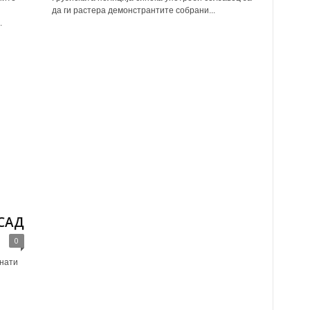
да ги растера демонстрантите собрани...
.
 САД
0
анати