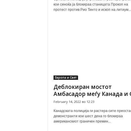
кои синоќа ја блокираа станицата Прокоп на
протест против Рио Тинто и ископ на литиум...
Европа и Свет
Деблокиран мостот
Амбасадор меѓу Канада и
February 14, 2022 во 12:23
Канадската полиција ги растера сите преост
демонстранти кои шест дена го блокираа
американскиот граничен премин...