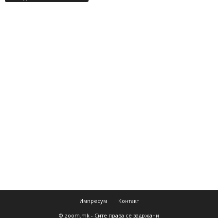
Импресум
Контакт
© zoom.mk - Сите права се задржани