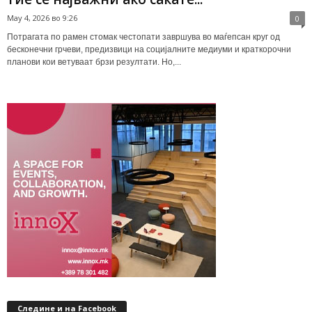
May 4, 2026 во 9:26
0
Потрагата по рамен стомак честопати завршува во маѓепсан круг од
бесконечни грчеви, предизвици на социјалните медиуми и краткорочни
планови кои ветуваат брзи резултати. Но,...
Следине и на Facebook