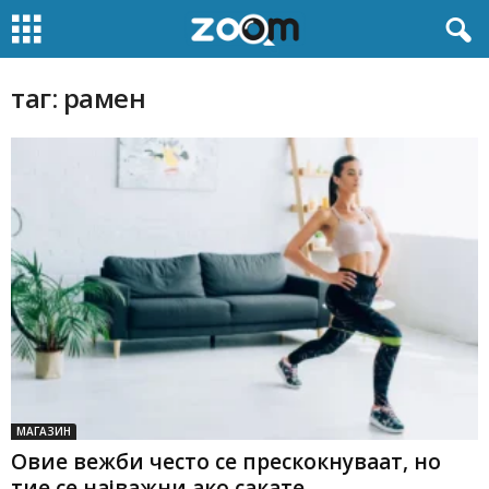
таг: рамен
МАГАЗИН
Овие вежби често се прескокнуваат, но
тие се најважни ако сакате...