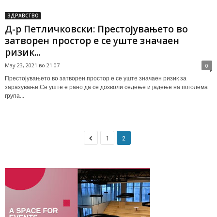
ЗДРАВСТВО
Д-р Петличковски: Престојувањето во
затворен простор е се уште значаен
ризик...
May 23, 2021 во 21:07
0
Престојувањето во затворен простор е се уште значаен ризик за
заразување.Се уште е рано да се дозволи седење и јадење на поголема
група...
1
2