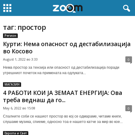
таг: простор
Регион
Курти: Нема опасност од дестабилизација
во Косово
August 1, 2022 во 3:33
0
Нема простор за тензија или опасност од дестабилизација поради
утрешниот почеток на примената на одлуката...
МАГАЗИН
4 РАБОТИ КОИ ЈА ЗЕМААТ ЕНЕРГИЈА: Ова
треба веднаш да го...
May 6, 2022 во 15:08
0
Спалните соби се нашиот простор во кој се одмараме, читаме книги,
слушаме музика, спиеме, односно тоа е нашето катче за мир во кое...
Европа и Свет