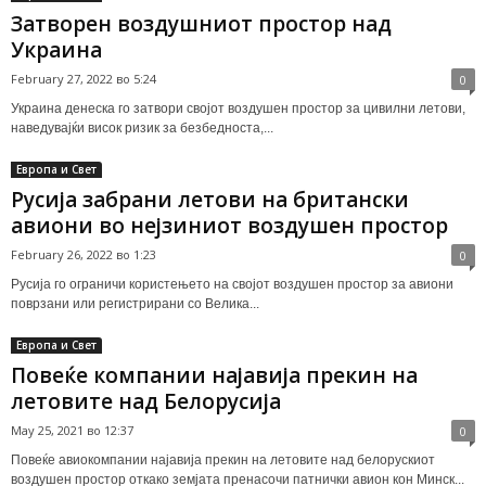
Затворен воздушниот простор над
Украина
February 27, 2022 во 5:24
0
Украина денеска го затвори својот воздушен простор за цивилни летови,
наведувајќи висок ризик за безбедноста,...
Европа и Свет
Русија забрани летови на британски
авиони во нејзиниот воздушен простор
February 26, 2022 во 1:23
0
Русија го ограничи користењето на својот воздушен простор за авиони
поврзани или регистрирани со Велика...
Европа и Свет
Повеќе компании најавија прекин на
летовите над Белорусија
May 25, 2021 во 12:37
0
Повеќе авиокомпании најавија прекин на летовите над белорускиот
воздушен простор откако земјата пренасочи патнички авион кон Минск...