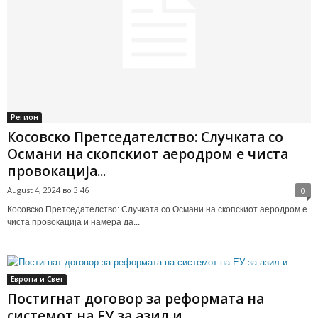
Регион
Косовско Претседателство: Случката со
Османи на скопскиот аеродром е чиста
провокација...
August 4, 2024 во 3:46
0
Косовско Претседателство: Случката со Османи на скопскиот аеродром е
чиста провокација и намера да...
Европа и Свет
Постигнат договор за реформата на
системот на ЕУ за азил и...