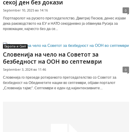
секој ден без докази
September 10, 2025 во 14:16
0
Портпаролот на руското претседателство, Дмитриј Песков, денес изјави
дека раководството на ЕУ и НАТО секојдневно ја обвинува Русија за
провокации, најчесто без да се...
Европа и Свет
Словенија на чело на Советот за
безбедност на ООН во септември
September 3, 2024 во 11:46
0
Словенија го презеде ротирачкото претседателство со Советот за
безбедност на Обединетите нации во септември, објави порталот
„Словенија тајмс”. Септември е еден од најинтензивните...