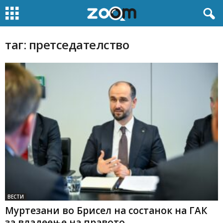
таг: претседателство
ВЕСТИ
Муртезани во Брисел на состанок на ГАК
за владеење на правото