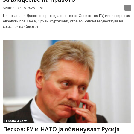
September 15, 2025 во 9:10
0
На покана на Данското претседателство со Советот на ЕУ, министерот за
европски прашања, Орхан Муртезани, утре во Брисел ќе учествува на
состанок на Советот...
Европа и Свет
Песков: ЕУ и НАТО ја обвинуваат Русија