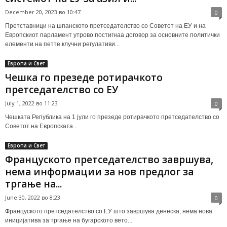
December 20, 2023 во 10:47
0
Претставници на шпанското претседателство со Советот на ЕУ и на
Европскиот парламент утрово постигнаа договор за основните политички
елементи на петте клучни регулативи...
Европа и Свет
Чешка го презеде ротирачкото
претседателство со ЕУ
July 1, 2022 во 11:23
0
Чешката Република на 1 јули го презеде ротирачкото претседателство со
Советот на Европската...
Европа и Свет
Француското претседателство завршува,
нема информации за нов предлог за
тргање на...
June 30, 2022 во 8:23
0
Француското претседателство со ЕУ што завршува денеска, нема нова
иницијатива за тргање на бугарското вето...