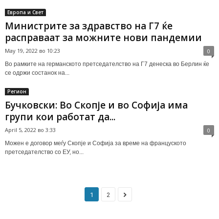
Европа и Свет
Министрите за здравство на Г7 ќе
расправаат за можните нови пандемии
May 19, 2022 во 10:23
0
Во рамките на германското претседателство на Г7 денеска во Берлин ќе
се одржи состанок на...
Регион
Бучковски: Во Скопје и во Софија има
групи кои работат да...
April 5, 2022 во 3:33
0
Можен е договор меѓу Скопје и Софија за време на француското
претседателство со ЕУ, но...
1
2