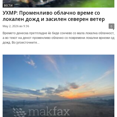
ВЕСТИ
УХМР: Променливо облачно време со
локален дожд и засилен северен ветер
May 2, 2026 во 9:36
0
Времето денеска претпладне ќе биде сончево со мала локална облачност,
а во текот на денот променливо облачно со повремени локални врнежи од
дожд. Во југоисточните...