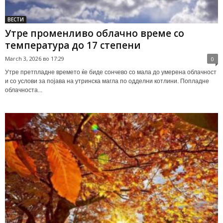
ВЕСТИ
Утре променливо облачно време со
температура до 17 степени
March 3, 2026 во 17:29
0
Утре претпладне времето ќе биде сончево со мала до умерена облачност
и со услови за појава на утринска магла по одделни котлини. Попладне
облачноста...