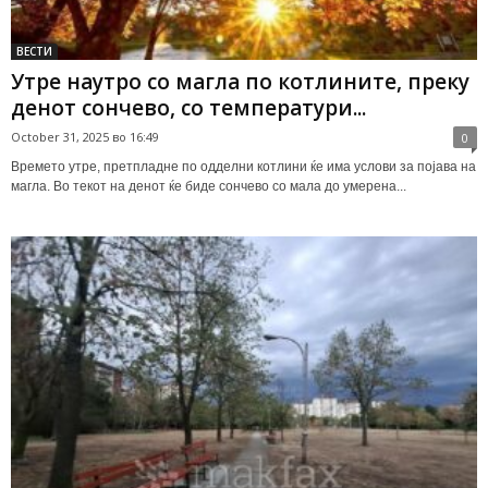
ВЕСТИ
Утре наутро со магла по котлините, преку
денот сончево, со температури...
October 31, 2025 во 16:49
0
Времето утре, претпладне по одделни котлини ќе има услови за појава на
магла. Во текот на денот ќе биде сончево со мала до умерена...