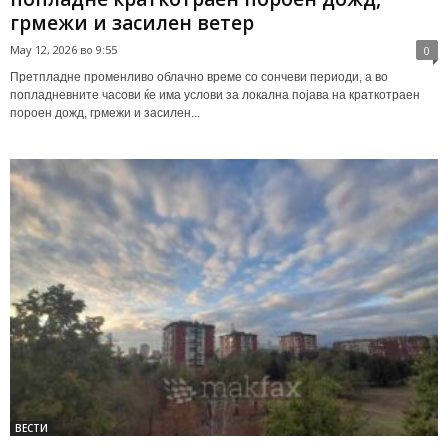
грмежи и засилен ветер
May 12, 2026 во 9:55
0
Претпладне променливо облачно време со сончеви периоди, а во
попладневните часови ќе има услови за локална појава на краткотраен
пороен дожд, грмежи и засилен...
ВЕСТИ