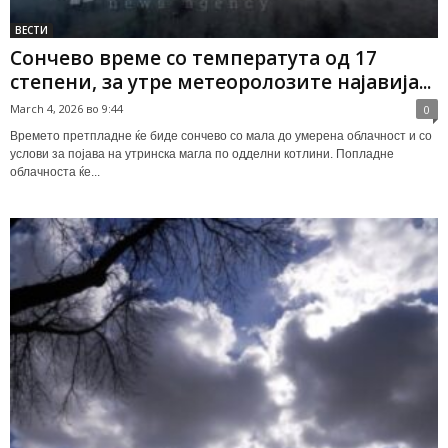
ВЕСТИ
Сончево време со температута од 17
степени, за утре метеоролозите најавија...
March 4, 2026 во 9:44
0
Времето претпладне ќе биде сончево со мала до умерена облачност и со
услови за појава на утринска магла по одделни котлини. Попладне
облачноста ќе...