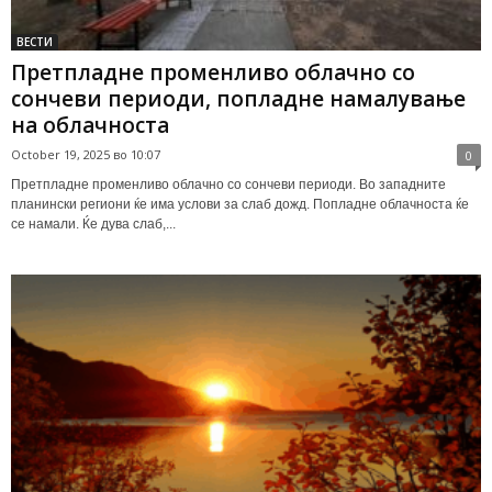
ВЕСТИ
Претпладне променливо облачно со
сончеви периоди, попладне намалување
на облачноста
October 19, 2025 во 10:07
0
Претпладне променливо облачно со сончеви периоди. Во западните
планински региони ќе има услови за слаб дожд. Попладне облачноста ќе
се намали. Ќе дува слаб,...