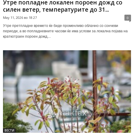
Утре попладне локален пороен дожд со
силен ветер, температурите до 31...
May 11, 2026 во 18:27
0
Утре претпладне времето ќе биде променливо облачно со сончеви
периоди, а во попладневните часови ќе има услови за локална појава на
краткотраен пороен дожд,...
ВЕСТИ