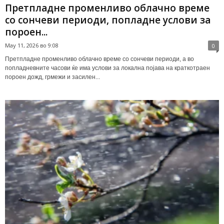
Претпладне променливо облачно време
со сончеви периоди, попладне услови за
пороен...
May 11, 2026 во 9:08
0
Претпладне променливо облачно време со сончеви периоди, а во
попладневните часови ќе има услови за локална појава на краткотраен
пороен дожд, грмежи и засилен...