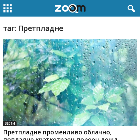
таг: Претпладне
ВЕСТИ
Претпладне променливо облачно,
попладне краткотраен пороен дожд,