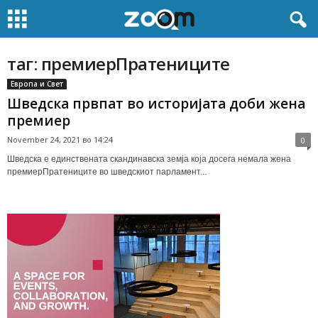
таг: премиерПратениците
Европа и Свет
Шведска првпат во историјата доби жена
премиер
November 24, 2021 во 14:24
0
Шведска е единствената скандинавска земја која досега немала жена
премиерПратениците во шведскиот парламент...