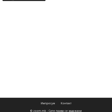
Импресум
Контакт
© zoom.mk - Сите права се задржани