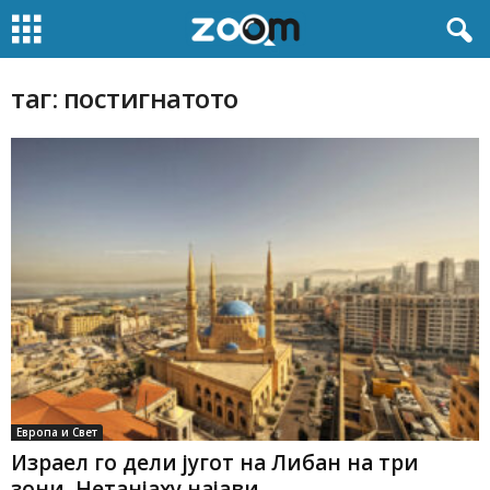
таг: постигнатото
Европа и Свет
Израел го дели југот на Либан на три
зони, Нетанјаху најави...