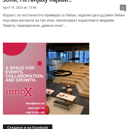
April 19, 2026 во 15:46
0
Израел, по постигнатото примирје со Либан, поделил дел од јужен Либан
под своја контрола на три зони, пренесуваат израелските медиуми.
Првата, таканаречена „црвена зона“,...
Следине и на Facebook