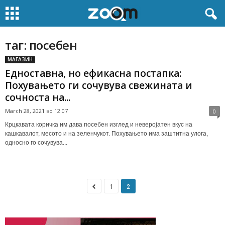
таг: посебен
МАГАЗИН
Едноставна, но ефикасна постапка:
Похувањето ги сочувува свежината и
сочноста на...
March 28, 2021 во 12:07
0
Крцкавата коричка им дава посебен изглед и неверојатен вкус на
кашкавалот, месото и на зеленчукот. Похувањето има заштитна улога,
односно го сочувува...
1
2