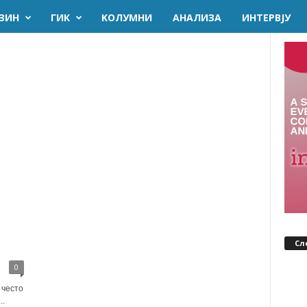
ЗИН
ГИК
KОЛУМНИ
AНАЛИЗА
ИНТЕРВЈУ
Сл
0
 често
..