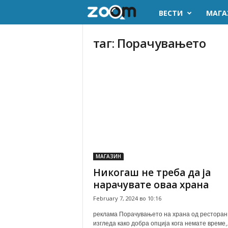
ВЕСТИ
МАГА
z
o
таг: Порачувањето
o
m
.
m
k
МАГАЗИН
Никогаш не треба да ја
нарачувате оваа храна
February 7, 2024 во 10:16
реклама Порачувањето на храна од ресторан
изгледа како добра опција кога немате време,.