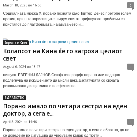
March 18, 2026 во 16:56
0
Социјалната мрежа X, порано позната како Твитер, денес претрпе голем
прекин, при што корисниците ширум светот пријавуваат проблеми со
пристапот до платформата, најавувањето и...
Европа и Свет
Колапсот на Кина ќе го загрози целиот
свет
August 6, 2024 во 13:47
0
пишува: ЕВГЕНИЈ ДАЈНОВ Секоја генерација порано или подоцна
подлегнува на искушението да мисли дека диктатурата со својата
рекламирана дисциплина е поефективно...
ЗДРАВСТВО
Порано имало по четири сестри на еден
доктор, а сега е...
April 8, 2024 во 14:46
0
Порано имало по четири сестри на еден доктор, а сега е обратно, да не
се доведеме во ситуација да увезуваме кадар од трети...