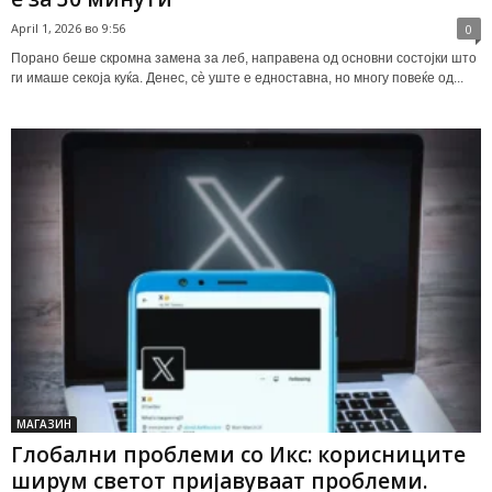
April 1, 2026 во 9:56
0
Порано беше скромна замена за леб, направена од основни состојки што
ги имаше секоја куќа. Денес, сè уште е едноставна, но многу повеќе од...
МАГАЗИН
Глобални проблеми со Икс: корисниците
ширум светот пријавуваат проблеми.