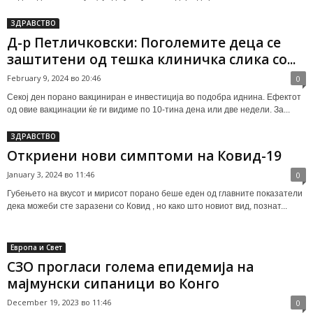
ЗДРАВСТВО
Д-р Петличковски: Поголемите деца се
заштитени од тешка клиничка слика со...
February 9, 2024 во 20:46
0
Секој ден порано вакциниран е инвестиција во подобра иднина. Ефектот
од овие вакцинации ќе ги видиме по 10-тина дена или две недели. За...
ЗДРАВСТВО
Откриени нови симптоми на Ковид-19
January 3, 2024 во 11:46
0
Губењето на вкусот и мирисот порано беше еден од главните показатели
дека можеби сте заразени со Ковид , но како што новиот вид, познат...
Европа и Свет
СЗО прогласи голема епидемија на
мајмунски сипаници во Конго
December 19, 2023 во 11:46
0