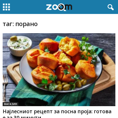
таг: порано
МАГАЗИН
Најлесниот рецепт за посна проја: готова
е за 30 минути