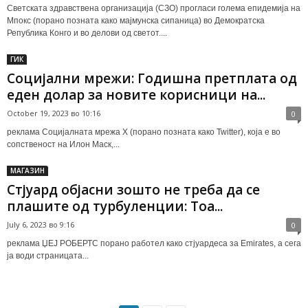
Светската здравствена организација (СЗО) прогласи голема епидемија на
Мпокс (порано позната како мајмунска сипаница) во Демократска
Република Конго и во делови од светот....
ГИК
Социјални мрежи: Годишна претплата од
еден долар за новите корисници на...
October 19, 2023 во 10:16
0
реклама Социјалната мрежа X (порано позната како Twitter), која е во
сопственост на Илон Маск,...
МАГАЗИН
Стјуард објасни зошто не треба да се
плашите од турбуленции: Тоа...
July 6, 2023 во 9:16
0
реклама ЏЕЈ РОБЕРТС порано работел како стјуардеса за Emirates, а сега
ја води страницата...