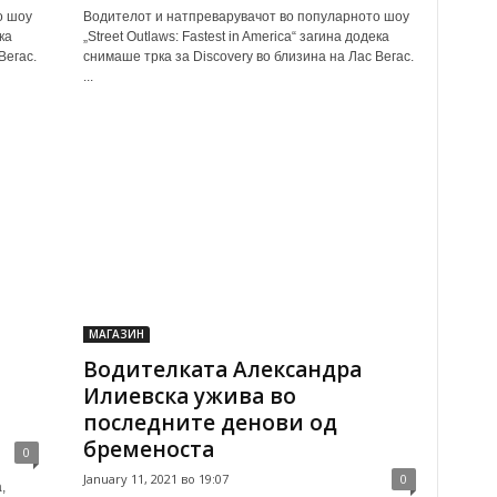
о шоу
Водителот и натпреварувачот во популарното шоу
ка
„Street Outlaws: Fastest in America“ загина додека
Вегас.
снимаше трка за Discovery во близина на Лас Вегас.
...
МАГАЗИН
и
Водителката Александра
Илиевска ужива во
последните денови од
бременоста
0
January 11, 2021 во 19:07
0
,