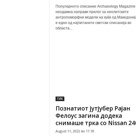
Популарното списание Archaeology Magazine
неодамна направи прилог за неолитските
антропоморфни модели на куќи од Македониј
е едно од најчитаните светски списанија во
областа...
ГИК
Познатиот јутјубер Рајан
Фелоус загина додека
снимаше трка со Nissan 24
August 11, 2022 во 11:18