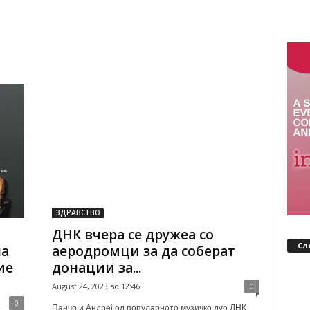
ЗДРАВСТВО
ДНК вчера се дружеа со
Сл
на
аеродромци за да соберат
ие
донации за...
August 24, 2023 во 12:46
0
0
Панчо и Андреј од популарното музичко дуо ДНК