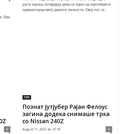
уште еднаш потврдија дека се едни од најголемите
хуманитарци меѓу јавните личности. Овој пат се...
а. Ова
ГИК
Познат јутјубер Рајан Фелоус
загина додека снимаше трка
0Z
со Nissan 240Z
0
August 11, 2022 во 10:18
0