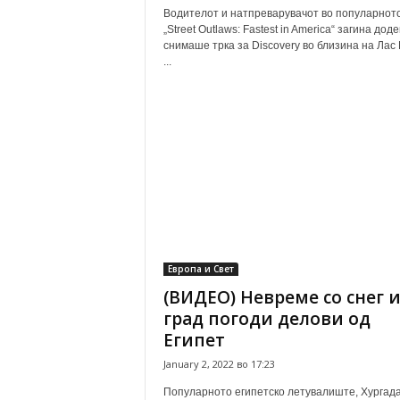
Водителот и натпреварувачот во популарнот
„Street Outlaws: Fastest in America“ загина доде
снимаше трка за Discovery во близина на Лас 
...
Европа и Свет
(ВИДЕО) Невреме со снег 
град погоди делови од
Египет
January 2, 2022 во 17:23
Популарното египетско летувалиште, Хургада