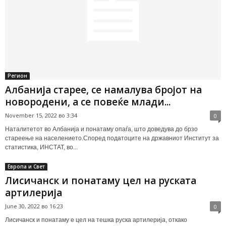
Регион
Албанија старее, се намалува бројот на
новородени, а се повеќе млади...
November 15, 2022 во 3:34
0
Наталитетот во Албанија и понатаму опаѓа, што доведува до брзо
стареење на населението.Според податоците на државниот Институт за
статистика, ИНСТАТ, во...
Европа и Свет
Лисичанск и понатаму цел на руската
артилерија
June 30, 2022 во 16:23
0
Лисичанск и понатаму е цел на тешка руска артилерија, откако