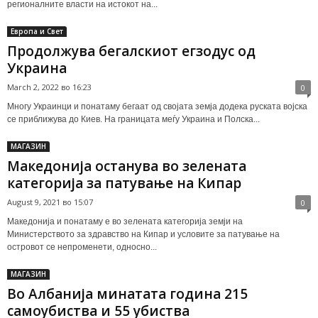
регионалните власти на истокот на...
Европа и Свет
Продолжува бегалскиот егзодус од
Украина
March 2, 2022 во 16:23
0
Многу Украинци и понатаму бегаат од својата земја додека руската војска
се приближува до Киев. На границата меѓу Украина и Полска...
МАГАЗИН
Македонија останува во зелената
категорија за патување на Кипар
August 9, 2021 во 15:07
0
Македонија и понатаму е во зелената категорија земји на
Министерството за здравство на Кипар и условите за патување на
островот се непроменети, односно...
МАГАЗИН
Во Албанија минатата година 215
самоубиства и 55 убиства