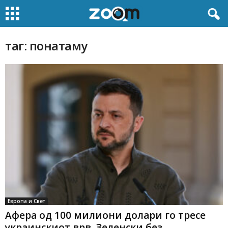
таг: понатаму
Европа и Свет
Афера од 100 милиони долари го тресе
украинскиот врв, Зеленски без...