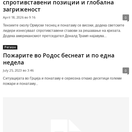
спротивставени позиции и глобална
загриженост
April 18, 2026 во 9:16
0
Тензиите околу Ормуски теснец и понатаму се високи, додека светските
лидери изнесуваат спротивставени ставови за решавање на кризата.
Додека американскиот претседател Доналд Трамп најавува...
Регион
Пожарите во Родос беснеат и по една
недела
July 25, 2023 во 3:46
0
Ситуацијата во Грција и понатаму е сериозна откако десетици големи
пожари и понатаму...