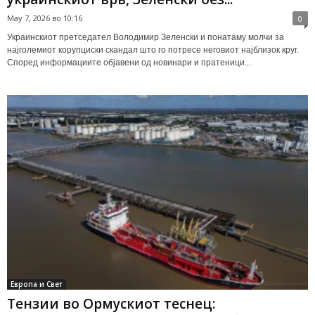
May 7, 2026 во 10:16
0
Украинскиот претседател Володимир Зеленски и понатаму молчи за
најголемиот корупциски скандал што го потресе неговиот најблизок круг.
Според информациите објавени од новинари и пратеници...
Европа и Свет
Тензии во Ормускиот теснец: