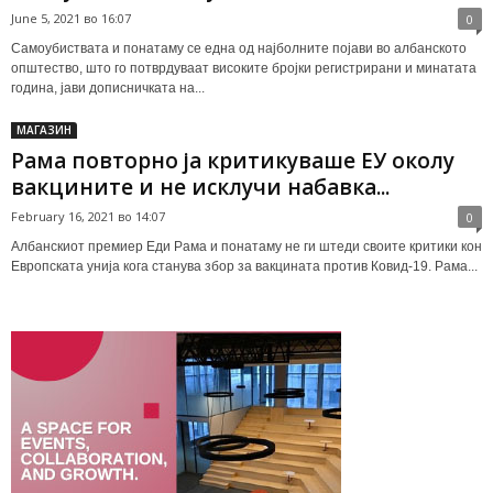
June 5, 2021 во 16:07
0
Самоубиствата и понатаму се една од најболните појави во албанското
општество, што го потврдуваат високите бројки регистрирани и минатата
година, јави дописничката на...
МАГАЗИН
Рама повторно ја критикуваше ЕУ околу
вакцините и не исклучи набавка...
February 16, 2021 во 14:07
0
Албанскиот премиер Еди Рама и понатаму не ги штеди своите критики кон
Европската унија кога станува збор за вакцината против Ковид-19. Рама...