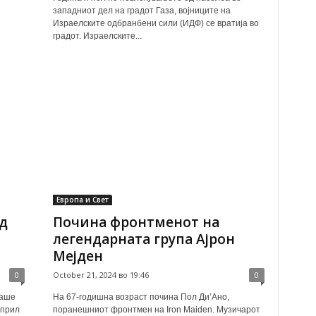
западниот дел на градот Газа, војниците на
Израелските одбранбени сили (ИДФ) се вратија во
градот. Израелските...
Европа и Свет
д
Почина фронтменот на
легендарната група Ајрон
Мејден
0
October 21, 2024 во 19:46
0
маше
На 67-годишна возраст почина Пол Ди’Ано,
април
поранешниот фронтмен на Iron Maiden. Музичарот