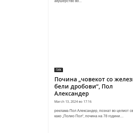
акушерство во...
ГИК
Почина „човекот со желе
бели дробови“, Пол
Александер
March 13, 2024 во 17:16
реклама Пол Александер, познат во целиот с
како „Полио Пол“, почина на 78 години....