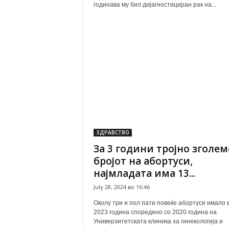
годинава му бил дијагностициран рак на...
ЗДРАВСТВО
За 3 години тројно зголе
бројот на абортуси,
најмладата има 13...
July 28, 2024 во 16:46
Околу три и пол пати повеќе абортуси имало 
2023 година споредено со 2020 година на
Универзитетската клиника за гинекологија и