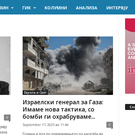
ЗИН
ГИК
KОЛУМНИ
AНАЛИЗА
ИНТЕРВЈУ
Европа и Свет
Израелски генерал за Газа:
Сл
Имаме нова тактика, со
бомби ги охрабруваме...
0
September 17, 2025 во 11:46
0
рвју
азна
Година и пол по повлекувањето од населба во