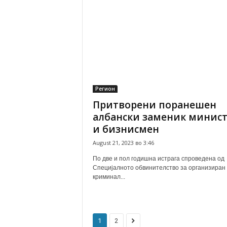
Регион
Притворени поранешен
албански заменик минис
и бизнисмен
August 21, 2023 во 3:46
По две и пол годишна истрага спроведена од
Специјалното обвинителство за организиран
криминал...
1
2