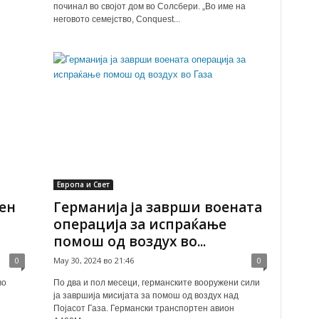
починал во својот дом во Солсбери. „Во име на
неговото семејство, Conquest...
Европа и Свет
мен
Германија ја заврши воената
операција за испраќање
помош од воздух во...
0
May 30, 2024 во 21:46
0
во
По два и пол месеци, германските вооружени сили
ја завршија мисијата за помош од воздух над
Појасот Газа. Германски транспортен авион