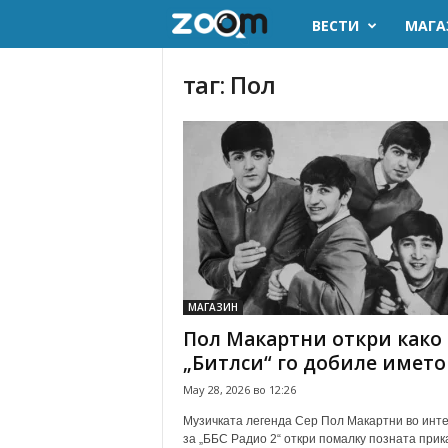
ВЕСТИ
МАГА
z
o
таг: Пол
o
m
.
m
k
МАГАЗИН
Пол Макартни откри како
„Битлси“ го добиле името
May 28, 2026 во 12:26
Музичката легенда Сер Пол Макартни во инте
за „ББС Радио 2“ откри помалку позната прик