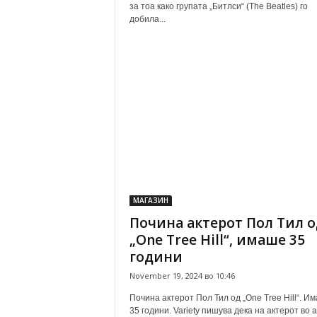
за тоа како групата „Битлси“ (The Beatles) го
добила...
МАГАЗИН
Почина актерот Пол Тил о
„One Tree Hill“, имаше 35
години
November 19, 2024 во 10:46
Почина актерот Пол Тил од „One Tree Hill“. И
35 години. Variety пишува дека на актерот во 