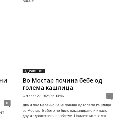
А400М...
ЗДРАВСТВО
зни
Во Мостар почина бебе од
голема кашлица
October 27, 2023 во 14:46
0
0
Два и пол месечно бебе почина од голема кашлица
во Мостар. Бебето не било вакцинирано и имало
вет
други здравствени проблеми. Надлежните велат...