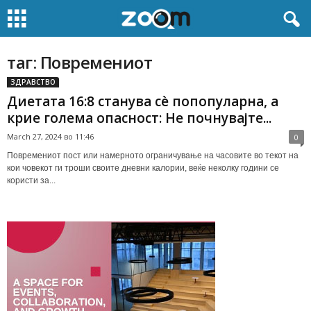
таг: Повремениот
ЗДРАВСТВО
Диетата 16:8 станува сè попопуларна, a
крие голема опасност: Не почнувајте...
March 27, 2024 во 11:46
0
Повремениот пост или намерното ограничување на часовите во текот на
кои човекот ги троши своите дневни калории, веќе неколку години се
користи за...