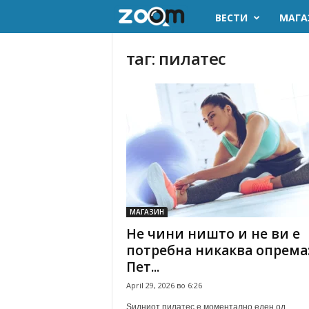
ВЕСТИ
МАГА
z
o
таг: пилатес
o
m
.
m
k
МАГАЗИН
Не чини ништо и не ви е
потребна никаква опрема
Пет...
April 29, 2026 во 6:26
Ѕидниот пилатес е моментално еден од