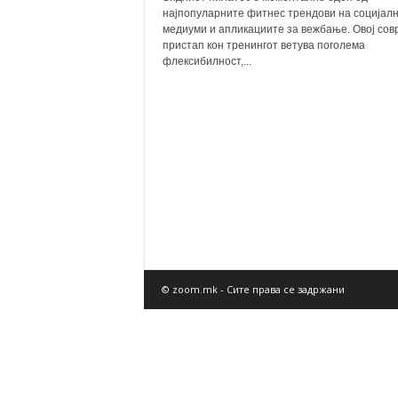
најпопуларните фитнес трендови на социјал
медиуми и апликациите за вежбање. Овој сов
пристап кон тренингот ветува поголема
флексибилност,...
© zoom.mk - Сите права се задржани