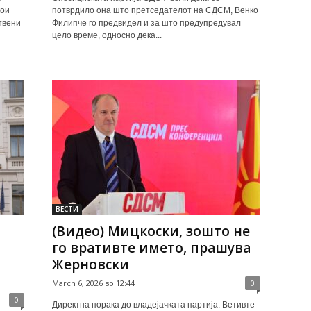
кои
потврдило она што претседателот на СДСМ, Венко
твени
Филипче го предвидел и за што предупредувал
цело време, односно дека...
ВЕСТИ
(Видео) Мицкоски, зошто не
го вративте името, прашува
Жерновски
March 6, 2026 во 12:44
0
0
Директна порака до владејачката партија: Ветивте