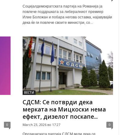
Социјалдемократската партија на Романија ја
повлече поддршката за либералниот премиер
Илие Боложан и побара негова оставка, најавувајќи
дека ќе ги повлече своите министри, со...
ВЕСТИ
СДСМ: Се потврди дека
мерката на Мицкоски нема
ефект, дизелот поскапе...
0
March 23, 2026 во 17:27
0
а
Опозициската партија СДСМ вели дека се