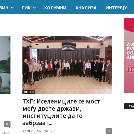
ЗИН
ГИК
KОЛУМНИ
AНАЛИЗА
ИНТЕРВЈУ
ВЕСТИ
ТХП: Иселениците се мост
Сл
меѓу двете држави,
институциите да го
забрзаат...
0
April 28, 2026 во 12:35
0
 итно