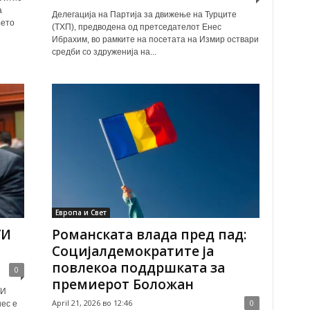
а
Делегација на Партија за движење на Турците
њето
(ТХП), предводена од претседателот Енес
Ибрахим, во рамките на посетата на Измир оствари
средби со здруженија на...
Европа и Свет
УИ
Романската влада пред пад:
Социјалдемократите ја
повлекоа поддршката за
0
премиерот Боложан
УИ
April 21, 2026 во 12:46
0
нес е