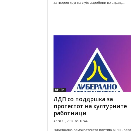
затворен круг на луѓе заробени во страв,...
ВЕСТИ
ЛДП со поддршка за
протестот на културните
работници
April 16, 2026 во 16:44
Либерално-демократската партија (ЛДП) дав