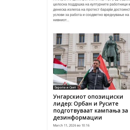
целосна поддршка на културните работници 
денеска излегоа на протест барајќи достоинс
услови за работа и соодветно вреднување на
нивниот...
Европа и Свет
Унгарскиот опозициски
лидер: Орбан и Русите
подготвуваат кампања за
дезинформации
March 11, 2026 во 10:16