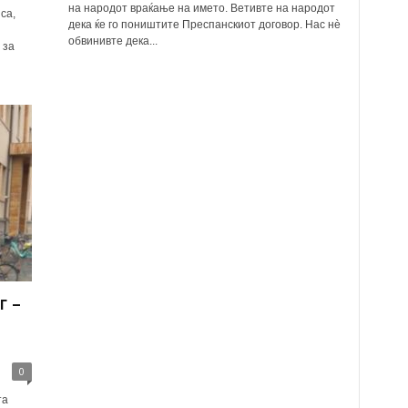
на народот враќање на името. Ветивте на народот
са,
дека ќе го поништите Преспанскиот договор. Нас нè
обвинивте дека...
 за
г –
0
та