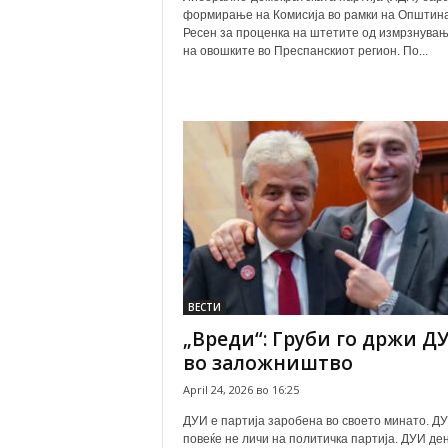
формирање на Комисија во рамки на Општин
Ресен за проценка на штетите од измрзнува
на овошките во Преспанскиот регион. По...
ВЕСТИ
„Вреди“: Груби го држи Д
во заложништво
April 24, 2026 во 16:25
ДУИ е партија заробена во своето минато. Д
повеќе не личи на политичка партија. ДУИ де