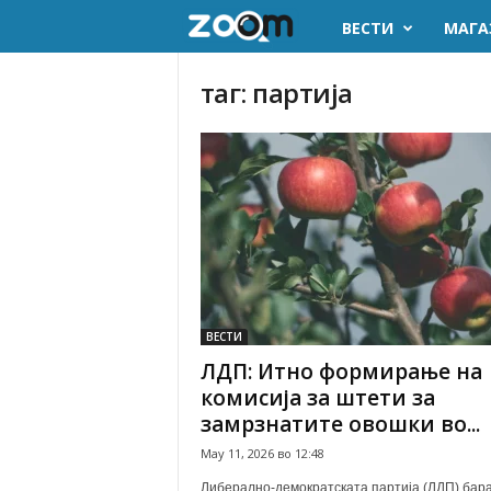
ВЕСТИ
МАГА
z
o
таг: партија
o
m
.
m
k
ВЕСТИ
ЛДП: Итно формирање на
комисија за штети за
замрзнатите овошки во...
May 11, 2026 во 12:48
Либерално-демократската партија (ЛДП) бара