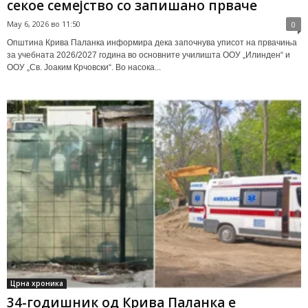
секое семејство со запишано прваче
May 6, 2026 во 11:50
0
Општина Крива Паланка информира дека започнува уписот на првачиња
за учебната 2026/2027 година во основните училишта ООУ „Илинден“ и
ООУ „Св. Јоаким Крчовски“. Во насока...
Црна хроника
34-годишник од Крива Паланка е