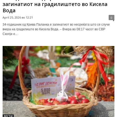
загинатиот на градилиштето во Кисела
Вода
April 25, 2026 во 12:21
0
34-годишник од Крива Паланка е загинатиот во несреќата што се случи
вчера на градилиште во Кисела Вода. – Вчера во 08:17 часот во СВР
Скопје е...
ВЕСТИ