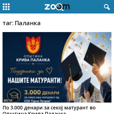
таг: Паланка
ВЕСТИ
По 3.000 денари за секој матурант во
Општина Крива Паланка