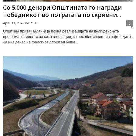
Со 5.000 денари Општината го награди
победникот во потрагата по скриени...
April 11, 2026 во 21:12
0
Општина Крива Паланка ја почна реализацијата на велигденската
програма, наменета за сите генерации, со посебен акцент за најмладите.
За нив денес на градскиот плоштад беше...