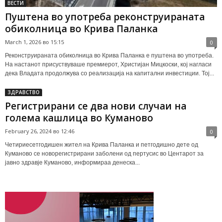
ВЕСТИ
Пуштена во употреба реконструираната
обиколница во Крива Паланка
March 1, 2026 во 15:15
0
Реконструираната обиколница во Крива Паланка е пуштена во употреба.
На настанот присуствуваше премиерот, Христијан Мицкоски, кој нагласи
дека Владата продолжува со реализација на капитални инвестиции. Тој...
ЗДРАВСТВО
Регистрирани се два нови случаи на
голема кашлица во Куманово
February 26, 2024 во 12:46
0
Четириесетгодишен жител на Крива Паланка и петгодишно дете од
Куманово се новорегистрирани заболени од пертусис во Центарот за
јавно здравје Куманово, информираа денеска...