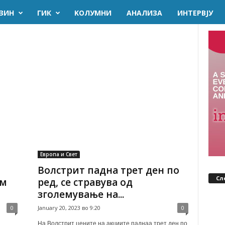
ЗИН
ГИК
KОЛУМНИ
AНАЛИЗА
ИНТЕРВЈУ
Европа и Свет
Волстрит падна трет ден по
Сл
ем
ред, се стравува од
зголемување на...
0
January 20, 2023 во 9:20
0
На Волстрит цените на акциите паднаа трет ден по