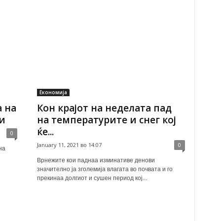
Економија
 на
Кон крајот на неделата пад
и
на температурите и снег кој
ќе...
0
January 11, 2021 во 14:07
0
на
Врнежите кои паднаа изминативе денови
значително ја зголемија влагата во почвата и го
прекинаа долгиот и сушен период кој...