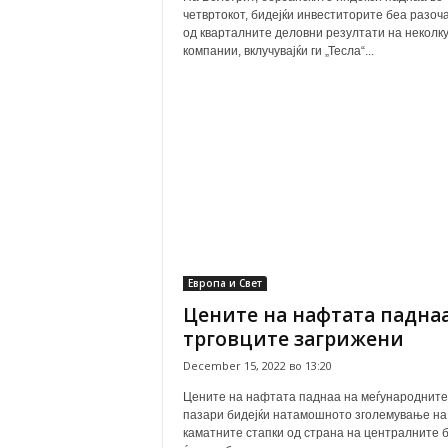
четвртокот, бидејќи инвеститорите беа разоч
од кварталните деловни резултати на неколк
компании, вклучувајќи ги „Тесла“...
Европа и Свет
Цените на нафтата паднаа
трговците загрижени
December 15, 2022 во 13:20
Цените на нафтата паднаа на меѓународните
пазари бидејќи натамошното зголемување на
каматните стапки од страна на централните 