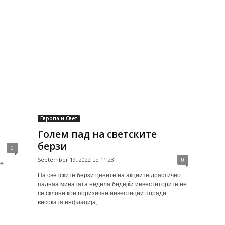
Европа и Свет
Голем пад на светските
берзи
0
September 19, 2022 во 11:23
0
те
На светските берзи цените на акциите драстично
паднаа минатата недела бидејќи инвеститорите не
се склони кон поризични инвестиции поради
високата инфлација,...