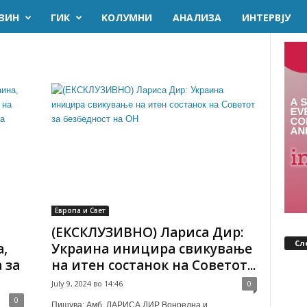
ЗИН
ГИК
KОЛУМНИ
AНАЛИЗА
ИНТЕРВЈУ
Европа и Свет
(ЕКСКЛУЗИВНО) Лариса Дир:
Сл
,
Украина иницира свикување
 за
на итен состанок на Советот...
July 9, 2024 во 14:46
0
0
Пишува: Амб. ЛАРИСА ДИР Вонредна и