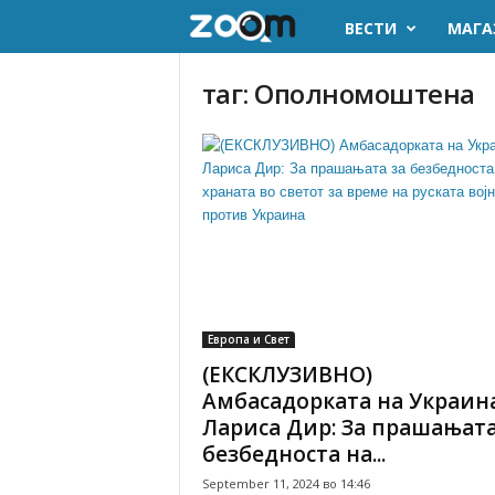
ВЕСТИ
МАГА
z
o
таг: Ополномоштена
o
m
.
m
k
Европа и Свет
(ЕКСКЛУЗИВНО)
Амбасадорката на Украина
Лариса Дир: За прашањата
безбедноста на...
September 11, 2024 во 14:46