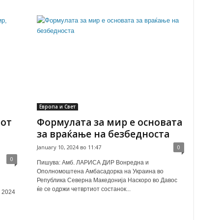
Европа и Свет
иот
Формулата за мир е основата
за враќање на безбедноста
January 10, 2024 во 11:47
0
0
Пишува: Амб. ЛАРИСА ДИР Вонредна и
Ополномоштена Амбасадорка на Украина во
Република Северна Македонија Наскоро во Давос
ќе се одржи четвртиот состанок...
 2024