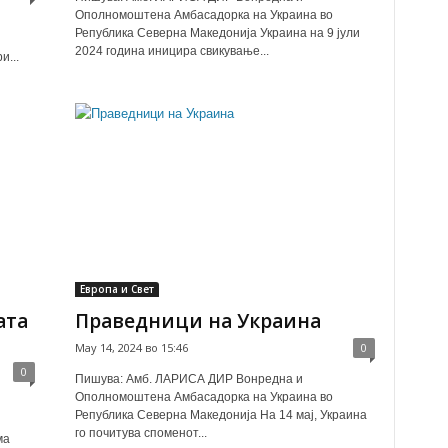
Ополномоштена Амбасадорка на Украина во
Република Северна Македонија Украина на 9 јули
2024 година иницира свикување...
...
Европа и Свет
ата
Праведници на Украина
May 14, 2024 во 15:46
0
0
Пишува: Амб. ЛАРИСА ДИР Вонредна и
Ополномоштена Амбасадорка на Украина во
Република Северна Македонија На 14 мај, Украина
го почитува споменот...
ма