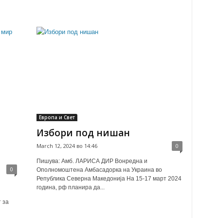
Европа и Свет
Избори под нишан
March 12, 2024 во 14:46
0
Пишува: Амб. ЛАРИСА ДИР Вонредна и
0
Ополномоштена Амбасадорка на Украина во
Република Северна Македонија На 15-17 март 2024
година, рф планира да...
 за