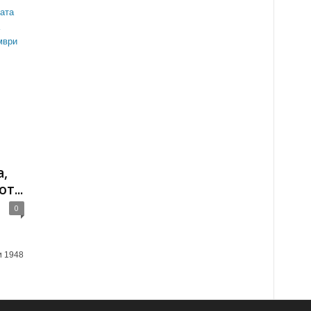
,
т...
0
и 1948