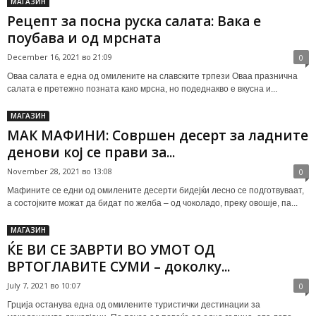
МАГАЗИН
Рецепт за посна руска салата: Вака е
поубава и од мрсната
December 16, 2021 во 21:09
0
Оваа салата е една од омилените на славските трпези Оваа празнична
салата е претежно позната како мрсна, но подеднакво е вкусна и...
МАГАЗИН
МАК МАФИНИ: Совршен десерт за ладните
денови кој се прави за...
November 28, 2021 во 13:08
0
Мафините се едни од омилените десерти бидејќи лесно се подготвуваат,
а состојките можат да бидат по желба – од чоколадо, преку овошје, па...
МАГАЗИН
ЌЕ ВИ СЕ ЗАВРТИ ВО УМОТ ОД
ВРТОГЛАВИТЕ СУМИ – доколку...
July 7, 2021 во 10:07
0
Грција останува една од омилените туристички дестинации за