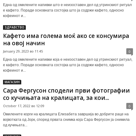
Една од омилените напивки што е неизоставен дел од утринскиот ритуал
е кафето. Поради основната состојка што ја содржи кафето, односно
кофеинот и...
ЗДРАВСТВО
Кафето има голема моќ ако се консумира
на овој начин
January 29, 2023 во 11:45
0
Една од омилените напивки која е неизоставен дел од утринскиот ритуал,
е кафето. Поради основната состојка што ја содржи кафето, односно
кофеинот и...
МАГАЗИН
Сара Фергусон сподели први фотографии
со кучињата на кралицата, за кои...
October 17, 2022 во 12:09
0
Омилените корги на кралицата Елизабета завршија во добрите раце на
војвотката од Јорк, според првата снимка која Сара Фергусон ја снимила
од кучињата...