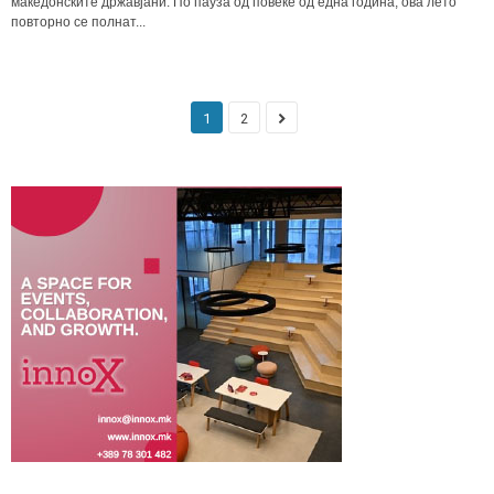
македонските државјани. По пауза од повеќе од една година, ова лето
повторно се полнат...
1
2