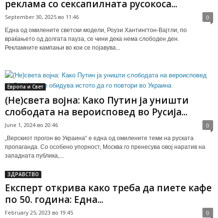
реклама со сексапилната русокоса...
September 30, 2025 во 11:46
0
Една од омилените светски модели, Роузи Хантингтон-Вајтли, по
враќањето од долгата пауза, се чини дека нема слободен ден.
Рекламните кампањи во кои се појавува...
Европа и Свет
(Не)света војна: Како Путин ја уништи
слободата на вероисповед во Русија...
June 1, 2024 во 20:46
0
„Верскиот прогон во Украина“ е една од омилените теми на руската
пропаганда. Со особено упорност, Москва го пренесува овој наратив на
западната публика,...
ЗДРАВСТВО
Експерт открива како треба да пиете кафе
по 50. година: Една...
February 25, 2023 во 19:45
0