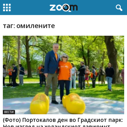
таг: омилените
ВЕСТИ
(Фото) Портокалов ден во Градскиот парк:
Нов изглед на холандскиот лавиринт