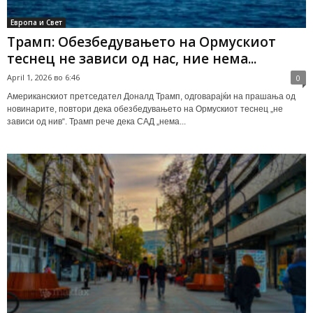
Европа и Свет
Трамп: Обезбедувањето на Ормускиот
теснец не зависи од нас, ние нема...
April 1, 2026 во 6:46
0
Американскиот претседател Доналд Трамп, одговарајќи на прашања од
новинарите, повтори дека обезбедувањето на Ормускиот теснец „не
зависи од нив“. Трамп рече дека САД „нема...