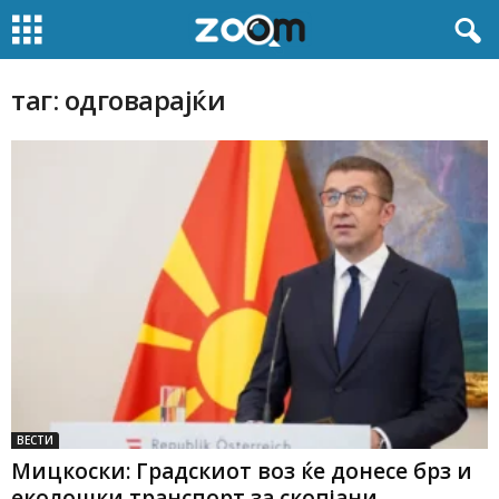
таг: одговарајќи
ВЕСТИ
Мицкоски: Градскиот воз ќе донесе брз и
еколошки транспорт за скопјани