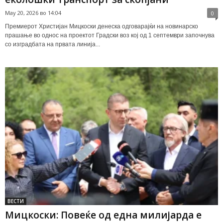
May 20, 2026 во 14:04
0
Премиерот Христијан Мицкоски денеска одговарајќи на новинарско
прашање во однос на проектот Градски воз кој од 1 септември започнува
со изградбата на првата линија...
ВЕСТИ
Мицкоски: Повеќе од една милијарда е