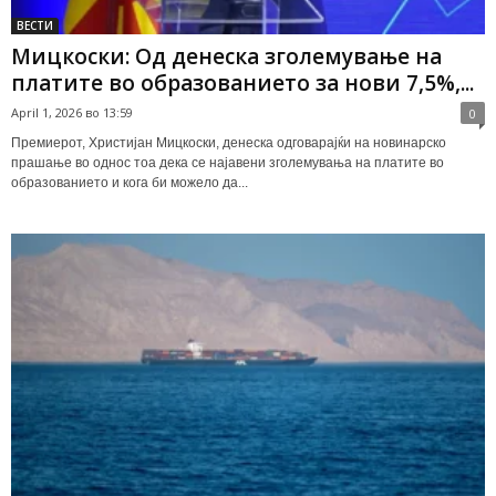
ВЕСТИ
Мицкоски: Од денеска зголемување на
платите во образованието за нови 7,5%,...
April 1, 2026 во 13:59
0
Премиерот, Христијан Мицкоски, денеска одговарајќи на новинарско
прашање во однос тоа дека се најавени зголемувања на платите во
образованието и кога би можело да...