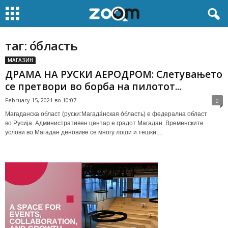
таг: о́бласть
МАГАЗИН
ДРАМА НА РУСКИ АЕРОДРОМ: Слетувањето
се претвори во борба на пилотот...
February 15, 2021 во 10:07
0
Магаданска област (руски:Магада́нская о́бласть) е федерална област
во Русија. Административен центар е градот Магадан. Временските
услови во Магадан деновиве се многу лоши и тешки....