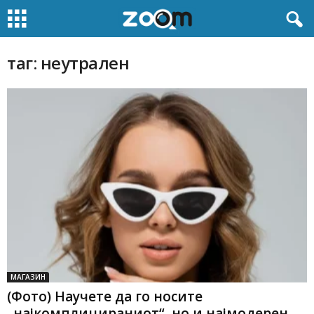
таг: неутрален
МАГАЗИН
(Фото) Научете да го носите
„најкомплицираниот“, но и најмодерен