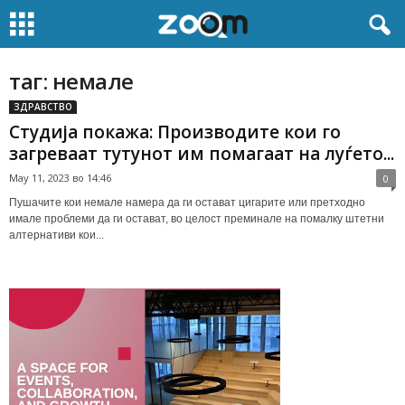
таг: немале
ЗДРАВСТВО
Студија покажа: Производите кои го
загреваат тутунот им помагаат на луѓето...
May 11, 2023 во 14:46
0
Пушачите кои немале намера да ги остават цигарите или претходно
имале проблеми да ги остават, во целост преминале на помалку штетни
алтернативи кои...